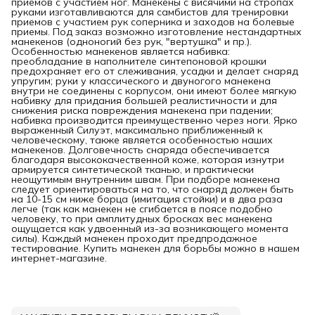
приемов с участием ног. Манекены с висячими на стропах
руками изготавливаются для самбистов для тренировки
приемов с участием рук соперника и заходов на болевые
приемы. Под заказ возможно изготовление нестандартных
манекенов (одноногий без рук, "вертушка" и пр.).
Особенностью манекенов является набивка:
преобладание в наполнителе синтепоновой крошки
предохраняет его от слеживания, усадки и делает снаряд
упругим; руки у классического и двуногого манекена
внутри не соединены с корпусом, они имеют более мягкую
набивку для придания большей реалистичности и для
снижения риска повреждения манекена при падении;
набивка производится преимущественно через ноги. Ярко
выраженный Силуэт, максимально приближенный к
человеческому, также является особенностью наших
манекенов. Долговечность снаряда обеспечивается
благодаря высококачественной коже, которая изнутри
армируется синтетической тканью, и практически
неощутимым внутренним швам. При подборе манекена
следует ориентироваться на то, что снаряд должен быть
на 10-15 см ниже борца (имитация стойки) и в два раза
легче (так как манекен не сгибается в поясе подобно
человеку, то при амплитудных бросках вес манекена
ощущается как удвоенный из-за возникающего момента
силы). Каждый манекен проходит предпродажное
тестирование. Купить манекен для борьбы можно в нашем
интернет-магазине.