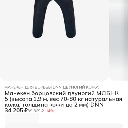
МАНЕКЕН ДЛЯ БОРЬБЫ DNN ДВУНОГИЙ КОЖА
МАНЕКЕН ДЛЯ БОРЬБЫ DNN КОЖА
›
Манекен борцовский двуногий МДБНК
Главная
›
МАНЕКЕН ДЛЯ БОРЬБЫ DNN
›
5 (высота 1,9 м, вес 70-80 кг,натуральная
кожа, толщина кожи до 2 мм) DNN
34 205 ₽
39 869 ₽
−
14
%