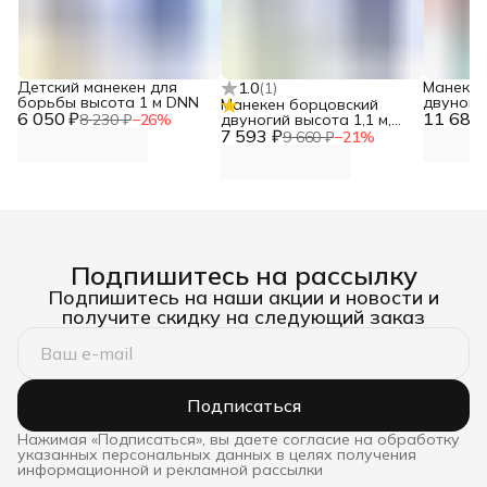
Детский манекен для
Манекен
1.0
(
1
)
борьбы высота 1 м DNN
двуноги
Манекен борцовский
6 050 ₽
11 685 
высота 1
8 230 ₽
−
26
%
двуногий высота 1,1 м,
с подви
7 593 ₽
тент DNN
9 660 ₽
−
21
%
DNN
Подпишитесь на рассылку
Подпишитесь на наши акции и новости и
получите скидку на следующий заказ
Подписаться
Нажимая «Подписаться», вы даете согласие на обработку
указанных персональных данных в целях получения
информационной и рекламной рассылки