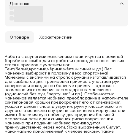
Доставка
О товаре
Характеристики
Работа с двуногими манекенами практикуется в вольной
борьбе и в самбо для отработки проходов в ноги, низких
стоек и приемов с участием ног.
Тент(белый,красный,чёрный,жёлтый.синий и др.) Вес
манекена выбирают в половину веса спортсмена!
Манекены с висячими на стропах руками изготавливаются
для самбистов для тренировки приемов с участием рук
соперника и заходов на болевые приемы. Под заказ
возможно изготовление нестандартных манекенов
(одноногий без рук, "вертушка" и пр.). Особенностью
манекенов является набивка: преобладание в наполнителе
синтепоновой крошки предохраняет его от слеживания,
усадки и делает снаряд упругим; руки у классического и
двуногого манекена внутри не соединены с корпусом, они
имеют более мягкую набивку для придания большей
реалистичности и для снижения риска повреждения
манекена при падении; набивка производится
преимущественно через ноги. Ярко выраженный Силуэт,
максимально приближенный к человеческому, также