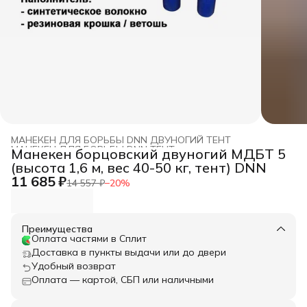
МАНЕКЕН ДЛЯ БОРЬБЫ DNN ДВУНОГИЙ ТЕНТ
МАНЕКЕН ДЛЯ БОРЬБЫ DNN ТЕНТ
›
Манекен борцовский двуногий МДБТ 5
Главная
›
МАНЕКЕН ДЛЯ БОРЬБЫ DNN
›
(высота 1,6 м, вес 40-50 кг, тент) DNN
11 685 ₽
14 557 ₽
−
20
%
Преимущества
Оплата частями в Сплит
Доставка в пункты выдачи или до двери
Удобный возврат
Оплата — картой, СБП или наличными