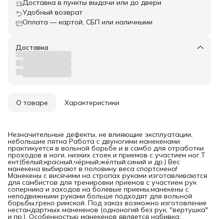
Доставка в пункты выдачи или до двери
Удобный возврат
Оплата — картой, СБП или наличными
Доставка
О товаре
Характеристики
Незначительные дефекты, не влияющие эксплуатации,
небольшие пятна Работа с двуногими манекенами
практикуется в вольной борьбе и в самбо для отработки
проходов в ноги, низких стоек и приемов с участием ног.Т
ент(белый,красный,чёрный,жёлтый.синий и др.) Вес
манекена выбирают в половину веса спортсмена!
Манекены с висячими на стропах руками изготавливаются
для самбистов для тренировки приемов с участием рук
соперника и заходов на болевые приемы,манекены с
неподвижными руками больше подходят для вольной
борьбы,греко римской. Под заказ возможно изготовление
нестандартных манекенов (одноногий без рук, "вертушка"
и пр.). Особенностью манекенов является набивка: