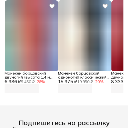
Манекен борцовский
Манекен борцовский
Манекен
двуногий (высота 1,4 м,
одноногий классический
двуногий
6 986 ₽
вес 23 кг, тент) DNN
15 975 ₽
(натуральная кожа,
8 333 ₽
вес 25 к
9 450 ₽
−
26
%
19 950 ₽
−
20
%
высота-1,3м, вес 19 кг,
толщина кожи до 2 мм)
DNN
Подпишитесь на рассылку