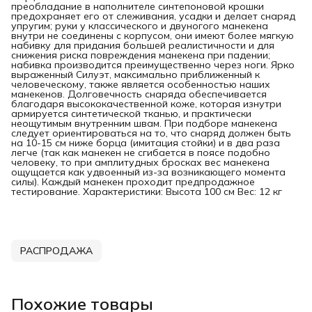
преобладание в наполнителе синтепоновой крошки
предохраняет его от слеживания, усадки и делает снаряд
упругим; руки у классического и двуногого манекена
внутри не соединены с корпусом, они имеют более мягкую
набивку для придания большей реалистичности и для
снижения риска повреждения манекена при падении;
набивка производится преимущественно через ноги. Ярко
выраженный Силуэт, максимально приближенный к
человеческому, также является особенностью наших
манекенов. Долговечность снаряда обеспечивается
благодаря высококачественной коже, которая изнутри
армируется синтетической тканью, и практически
неощутимым внутренним швам. При подборе манекена
следует ориентироваться на то, что снаряд должен быть
на 10-15 см ниже борца (имитация стойки) и в два раза
легче (так как манекен не сгибается в поясе подобно
человеку, то при амплитудных бросках вес манекена
ощущается как удвоенный из-за возникающего момента
силы). Каждый манекен проходит предпродажное
тестирование. Характеристики: Высота 100 см Вес: 12 кг
РАСПРОДАЖА
Похожие товары