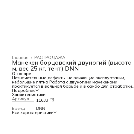
Главная
›
РАСПРОДАЖА
Манекен борцовский двуногий (высота 
м, вес 25 кг, тент) DNN
О товаре
Незначительные дефекты, не влияющие эксплуатации,
небольшие пятна Работа с двуногими манекенами
практикуется в вольной борьбе и в самбо для отработки
проходов в ноги, низких стоек и приемов с участием ног.Т
Подробнее
ент(белый,красный,чёрный,жёлтый.синий и др.) Вес манеке
Характеристики
выбирают в половину веса спортсмена! Манекены с висяч
Артикул
11633
на стропах руками изготавливаются для самбистов для
тренировки приемов с участием рук соперника и заходов
Бренд
DNN
болевые приемы,манекены с неподвижными руками больш
Все характеристики
подходят для вольной борьбы,греко римской. Под заказ
возможно изготовление нестандартных манекенов (одно
без рук, "вертушка" и пр.). Особенностью манекенов явля
набивка: преобладание в наполнителе синтепоновой кро
предохраняет его от слеживания, усадки и делает снаряд