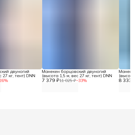
ский двуногий
Манекен борцовский двуногий
Манеке
с 27 кг, тент) DNN
(высота 1,5 м, вес 27 кг, тент) DNN
(высота 
7 379 ₽
8 333 
26
%
11 025 ₽
−
33
%