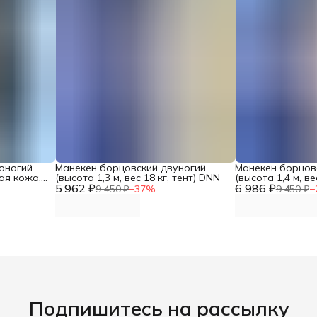
оногий
Манекен борцовский двуногий
Манекен борцов
ая кожа,
(высота 1,3 м, вес 18 кг, тент) DNN
(высота 1,4 м, ве
олщина
5 962 ₽
6 986 ₽
9 450 ₽
−
37
%
9 450 ₽
−
Подпишитесь на рассылку