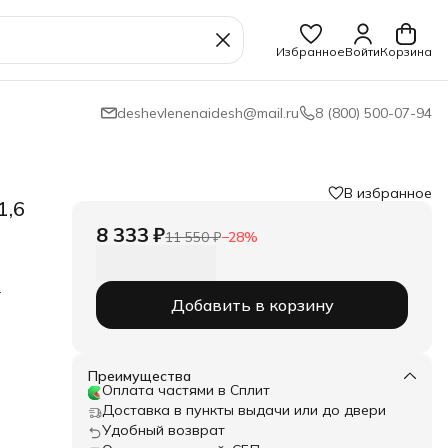
Избранное
Войти
Корзина
deshevlenenaidesh@mail.ru
8 (800) 500-07-94
В избранное
1,6
8 333 ₽
11 550 ₽
−
28
%
Добавить в корзину
на
ими
 на
е
Преимущества
Оплата частями в Сплит
ногий
Доставка в пункты выдачи или до двери
ется
шки
Удобный возврат