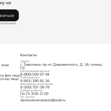
ку на
саться
сональных
Контакты
Адрес
г. Заволжье, пр-кт Дзержинского, Д. 1А, помещ.
 знак
П2
Бесплатный звонок
8 (800) 500-07-94
ра физ лицо
Рабочий тел.
ра юр лицо
8 (831) 280-81-26
Менеджер Анастасия
8 (930) 707-38-78
Режим работы
Пн-Пт 8.00-17.00
Эл. почта
deshevlenenaidesh@mail.ru