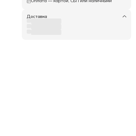
Оплата — картой, СБП или наличными
ри
у
ска
ся
Доставка
ется
лжен
аза
лы).
.