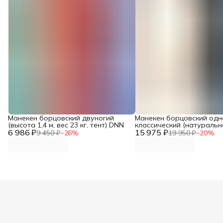
Манекен борцовский двуногий
Манекен борцовский одн
(высота 1,4 м, вес 23 кг, тент) DNN
классический (натуральн
6 986 ₽
15 975 ₽
высота-1,3м, вес 19 кг, т
9 450 ₽
−
26
%
19 950 ₽
−
20
%
кожи до 2 мм) DNN