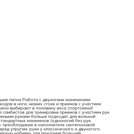
упругим; руки у классического и двуногого манекена внут
не соединены с корпусом, они имеют более мягкую набивк
для придания большей реалистичности и для снижения ри
повреждения манекена при падении; набивка производит
преимущественно через ноги. Ярко выраженный Силуэт,
максимально приближенный к человеческому, также явля
особенностью наших манекенов. Долговечность снаряда
обеспечивается благодаря высококачественной коже,
которая изнутри армируется синтетической тканью, и
практически неощутимым внутренним швам. При подборе
манекена следует ориентироваться на то, что снаряд до
быть на 10-15 см ниже борца (имитация стойки) и в два р
легче (так как манекен не сгибается в поясе подобно
человеку, то при амплитудных бросках вес манекена
ощущается как удвоенный из-за возникающего момента си
Каждый манекен проходит предпродажное тестирование
Характеристики: Высота 160 см Вес: 25 кг
ьшие пятна Работа с двуногими манекенами
одов в ноги, низких стоек и приемов с участием
екена выбирают в половину веса спортсмена!
я самбистов для тренировки приемов с участием рук
ижными руками больше подходят для вольной
стандартных манекенов (одноногий без рук,
а: преобладание в наполнителе синтепоновой
ряд упругим; руки у классического и двуногого
 мягкую набивку для придания большей