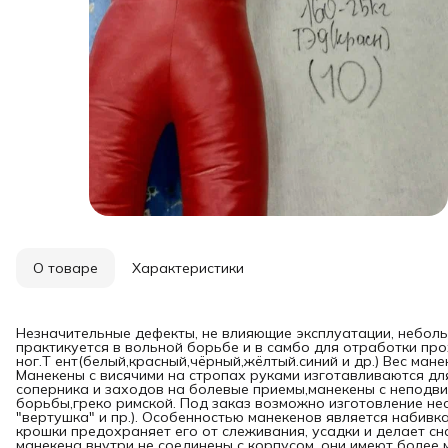
О товаре
Характеристики
Незначительные дефекты, не влияющие эксплуатации, небол
практикуется в вольной борьбе и в самбо для отработки прох
ног.Т ент(белый,красный,чёрный,жёлтый.синий и др.) Вес ман
Манекены с висячими на стропах руками изготавливаются дл
соперника и заходов на болевые приемы,манекены с неподв
борьбы,греко римской. Под заказ возможно изготовление не
"вертушка" и пр.). Особенностью манекенов является набивк
крошки предохраняет его от слеживания, усадки и делает сна
манекена внутри не соединены с корпусом, они имеют более