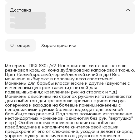
Доставка
О товаре
Характеристики
Материал: ПВХ 630 г/м2. Наполнитель: синтепон, ветошь,
резиновая крошка, кожа дублирована капроновой тканью.
Цвет (белый,красный,чёрный,жёлтый.синий и др.) Вес
манекена выбирают в половину веса спортсмена!
Манекены для борьбы классические и другие (двуногие,с
измененным центром тяжести,с петлей для
подвешивыания,с креплением рук на стропах и т.д.)
Манекены с висячими на стропах руками изготавливаются
для самбистов для тренировки приемов с участием рук
соперника и заходов на болевые приемы,манекены с
неподвижными руками больше подходят для вольной
борьбы,греко римской. Под заказ возможно изготовление
нестандартных манекенов (одноногий без рук, "вертушка"
и пр.). Особенностью манекенов является набивка:
преобладание в наполнителе синтепоновой крошки
предохраняет его от слеживания, усадки и делает снаряд
упругим; руки у классического и двуногого манекена
внутри не соединены с корпусом, они имеют более мягкую