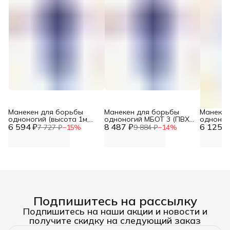
Манекен для борьбы
Манекен для борьбы
Манекен
одноногий (высота 1м,
одноногий МБОТ 3 (ПВХ
одноног
6 594 ₽
вес 15 кг, натуральная
8 487 ₽
630 г/м2, высота 1,4 м, вес
6 125 ₽
МБОТБР 1
7 727 ₽
−
15
%
9 884 ₽
−
14
%
кожа до 2 мм) DNN
16-18 кг) DNN
высота 1
DNN
Подпишитесь на рассылку
Подпишитесь на наши акции и новости и
получите скидку на следующий заказ