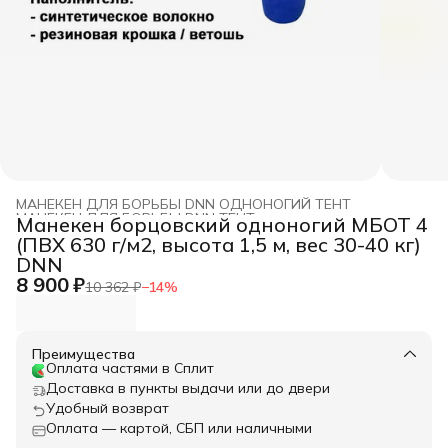
МАНЕКЕН ДЛЯ БОРЬБЫ DNN ОДНОНОГИЙ ТЕНТ
МАНЕКЕН ДЛЯ БОРЬБЫ DNN ТЕНТ
›
Манекен борцовский одноногий МБОТ 4
Главная
›
МАНЕКЕН ДЛЯ БОРЬБЫ DNN
›
(ПВХ 630 г/м2, высота 1,5 м, вес 30-40 кг)
DNN
8 900 ₽
10 362 ₽
−
14
%
Преимущества
Оплата частями в Сплит
Доставка в пункты выдачи или до двери
Удобный возврат
Оплата — картой, СБП или наличными