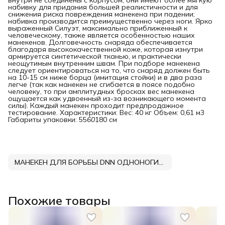
набивку для придания большей реалистичности и для
снижения риска повреждения манекена при падении;
набивка производится преимущественно через ноги. Ярко
выраженный Силуэт, максимально приближенный к
человеческому, также является особенностью наших
манекенов. Долговечность снаряда обеспечивается
благодаря высококачественной коже, которая изнутри
армируется синтетической тканью, и практически
неощутимым внутренним швам. При подборе манекена
следует ориентироваться на то, что снаряд должен быть
на 10-15 см ниже борца (имитация стойки) и в два раза
легче (так как манекен не сгибается в поясе подобно
человеку, то при амплитудных бросках вес манекена
ощущается как удвоенный из-за возникающего момента
силы). Каждый манекен проходит предпродажное
тестирование. Характеристики: Вес: 40 кг Объем: 0,61 м3
Габариты упаковки: 55
60
180 см
МАНЕКЕН ДЛЯ БОРЬБЫ DNN ОДНОНОГИЙ ТЕНТ
Похожие товары