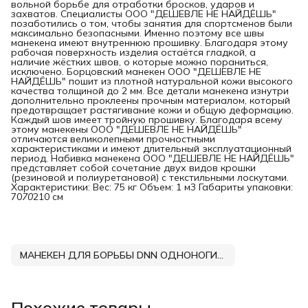
вольной борьбе для отработки бросков, ударов и
захватов. Специалисты ООО "ДЕШЕВЛЕ НЕ НАЙДЁШЬ"
позаботились о том, чтобы занятия для спортсменов были
максимально безопасными. Именно поэтому все швы
манекена имеют внутреннюю прошивку. Благодаря этому
рабочая поверхность изделия остаётся гладкой, а
наличие жёстких швов, о которые можно пораниться,
исключено. Борцовский манекен ООО "ДЕШЕВЛЕ НЕ
НАЙДЁШЬ" пошит из плотной натуральной кожи высокого
качества толщиной до 2 мм. Все детали манекена изнутри
дополнительно проклеены прочным материалом, который
предотвращает растягивание кожи и общую деформацию.
Каждый шов имеет тройную прошивку. Благодаря всему
этому манекены ООО "ДЕШЕВЛЕ НЕ НАЙДЁШЬ"
отличаются великолепными прочностными
характеристиками и имеют длительный эксплуатационный
период. Набивка манекена ООО "ДЕШЕВЛЕ НЕ НАЙДЁШЬ"
представляет собой сочетание двух видов крошки
(резиновой и полиуретановой) с текстильными лоскутами.
Характеристики: Вес: 75 кг Объем: 1 м3 Габариты упаковки:
70
70
210 см
МАНЕКЕН ДЛЯ БОРЬБЫ DNN ОДНОНОГИЙ КОЖА
Похожие товары