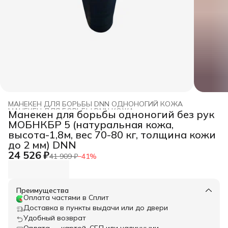
МАНЕКЕН ДЛЯ БОРЬБЫ DNN ОДНОНОГИЙ КОЖА
МАНЕКЕН ДЛЯ БОРЬБЫ DNN КОЖА
›
Манекен для борьбы одноногий без рук
Главная
›
МАНЕКЕН ДЛЯ БОРЬБЫ DNN
›
МОБНКБР 5 (натуральная кожа,
высота-1,8м, вес 70-80 кг, толщина кожи
до 2 мм) DNN
24 526 ₽
41 909 ₽
−
41
%
Преимущества
Оплата частями в Сплит
Доставка в пункты выдачи или до двери
Удобный возврат
Оплата — картой, СБП или наличными