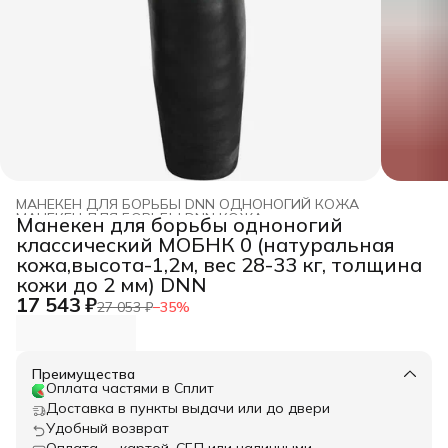
МАНЕКЕН ДЛЯ БОРЬБЫ DNN ОДНОНОГИЙ КОЖА
МАНЕКЕН ДЛЯ БОРЬБЫ DNN КОЖА
›
Манекен для борьбы одноногий
Главная
›
МАНЕКЕН ДЛЯ БОРЬБЫ DNN
›
классический МОБНК 0 (натуральная
кожа,высота-1,2м, вес 28-33 кг, толщина
кожи до 2 мм) DNN
17 543 ₽
27 053 ₽
−
35
%
Преимущества
Оплата частями в Сплит
Доставка в пункты выдачи или до двери
Удобный возврат
Оплата — картой, СБП или наличными