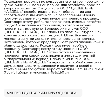
Последнее позволяет использовать его на тренировках по
греко-римской и вольной борьбе для отработки бросков,
ударов и захватов. Специалисты ООО "ДЕШЕВЛЕ НЕ
НАЙДЁШЬ" позаботились о том, чтобы занятия для
спортсменов были максимально безопасными. Именно
поэтому все швы манекена имеют внутреннюю прошивку.
Благодаря этому рабочая поверхность изделия остаётся
гладкой, а наличие жёстких швов, о которые можно
пораниться, исключено. Борцовский манекен ООО
"ДЕШЕВЛЕ НЕ НАЙДЁШЬ" пошит из плотной натуральной
кожи высокого качества толщиной 1,8 мм. Все детали
манекена изнутри дополнительно проклеены прочным
материалом, который предотвращает растягивание кожи и
общую деформацию. Каждый шов имеет тройную
прошивку. Благодаря всему этому манекены ООО
"ДЕШЕВЛЕ НЕ НАЙДЁШЬ" отличаются великолепными
прочностными характеристиками и имеют длительный
эксплуатационный период. Набивка манекена ООО
"ДЕШЕВЛЕ НЕ НАЙДЁШЬ" представляет собой сочетание
двух видов крошки (резиновой и полиуретановой) с
текстильными лоскутами. Характеристики: Вес: 30 кг Объем:
0,35 м3 Габариты упаковки: 45
45
150 см
МАНЕКЕН ДЛЯ БОРЬБЫ DNN ОДНОНОГИЙ КОЖА