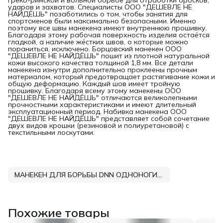
ударов и захватов. Специалисты ООО "ДЕШЕВЛЕ НЕ
НАЙДЁШЬ" позаботились о том, чтобы занятия для
спортсменов были максимально безопасными. Именно
поэтому все швы манекена имеют внутреннюю прошивку.
Благодаря этому рабочая поверхность изделия остаётся
гладкой, а наличие жёстких швов, о которые можно
пораниться, исключено. Борцовский манекен ООО
"ДЕШЕВЛЕ НЕ НАЙДЁШЬ" пошит из плотной натуральной
кожи высокого качества толщиной 1,8 мм. Все детали
манекена изнутри дополнительно проклеены прочным
материалом, который предотвращает растягивание кожи и
общую деформацию. Каждый шов имеет тройную
прошивку. Благодаря всему этому манекены ООО
"ДЕШЕВЛЕ НЕ НАЙДЁШЬ" отличаются великолепными
прочностными характеристиками и имеют длительный
эксплуатационный период. Набивка манекена ООО
"ДЕШЕВЛЕ НЕ НАЙДЁШЬ" представляет собой сочетание
двух видов крошки (резиновой и полиуретановой) с
текстильными лоскутами.
МАНЕКЕН ДЛЯ БОРЬБЫ DNN ОДНОНОГИЙ КОЖА
Похожие товары