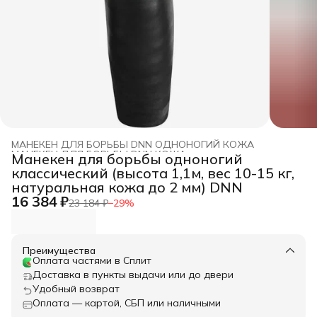
МАНЕКЕН ДЛЯ БОРЬБЫ DNN ОДНОНОГИЙ КОЖА
МАНЕКЕН ДЛЯ БОРЬБЫ DNN КОЖА
›
Манекен для борьбы одноногий
Главная
›
МАНЕКЕН ДЛЯ БОРЬБЫ DNN
›
классический (высота 1,1м, вес 10-15 кг,
натуральная кожа до 2 мм) DNN
16 384 ₽
23 184 ₽
−
29
%
Преимущества
Оплата частями в Сплит
Доставка в пункты выдачи или до двери
Удобный возврат
Оплата — картой, СБП или наличными