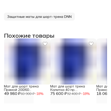
Защитные маты для шорт-трека DNN
Похожие товары
Мат для шорт трека
Мат для шорт трека
Мат для
Прямой 200/60
Калитка 40 пр.
Прямой 
49 980 ₽
(200х60х120), плотность
75 600 ₽
(400х40х120), плотность
18 060 
(100х40х
60 900 ₽
−
18
%
92 400 ₽
−
18
%
22 кг/м3 DNN
22 кг/м3 DNN
22 кг/м3