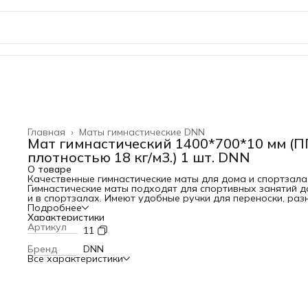
Главная
›
Маты гимнастические DNN
Мат гимнастический 1400*700*10 мм (
плотностью 18 кг/м3.) 1 шт. DNN
О товаре
Качественные гимнастические маты для дома и спортзала
Гимнастические маты подходят для спортивных занятий 
и в спортзалах. Имеют удобные ручки для переноски, раз
размеры и цвета. Материал изготовления: Чехол тент,
Подробнее
наполнитель ППУ плотностью 18 кг/м3. Данный мат - дань
Характеристики
традициям и устоям спорта в СССР. Размеры, цвета и спо
Артикул
11
пошива идут ещё с тех времён. Да и нет особо смысла за
изобретать велосипед, если и так всё сделано идеально.
Бренд
DNN
Наша компания является производителем данных матов,
Все характеристики
поэтому, если вы решили купить мат от производителя и 
наценок - то наш интернет-магазин самое лучшее решени
Размеры: 1400
700
10 мм Материал чехла: тент, Материал
наполнителя: ППУ плотностью 18 кг/м3 Цена указана за 1