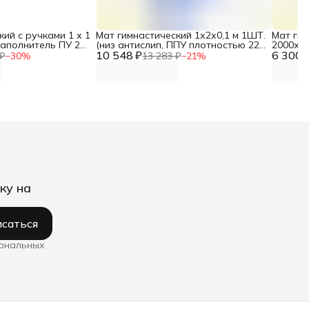
кий с ручками 1 х 1
Мат гимнастический 1х2х0,1 м 1ШТ.
Мат гим
 наполнитель ПУ 25
(низ антислип, ППУ плотностью 22
2000х10
10 548 ₽
кг/м3) DNN
6 300 
ткань 5
₽
−
30
%
13 283 ₽
−
21
%
DNN
ку на
саться
сональных