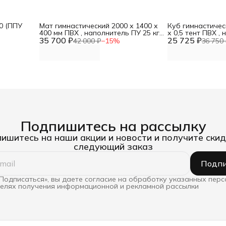
0 (ППУ
Мат гимнастический 2000 х 1400 х
Куб гимнастичес
N
400 мм ПВХ , наполнитель ПУ 25 кг/
х 0,5 тент ПВХ ,
35 700 ₽
м3 DNN
25 725 ₽
кг/м3 DNN
42 000 ₽
−
15
%
36 750 
Подпишитесь на рассылку
ишитесь на наши акции и новости и получите скид
следующий заказ
Подпи
Подписаться», вы даете согласие на обработку указанных пер
целях получения информационной и рекламной рассылки