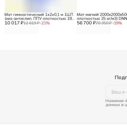
Мат гимнастический 1х2х0,1 м 1ШТ.
Мат мягкий 2000x2000x50
(низ антислип, ППУ плотностью 18
плотностью 25 кг/м3) DN
10 017 ₽
кг/м3) DNN
56 700 ₽
12 619 ₽
−
21
%
70 350 ₽
−
19
%
Подп
Нажимая «
данных в 