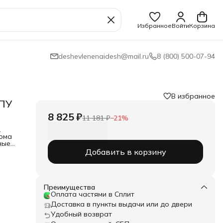
Избранное
Войти
Корзина
deshevlenenaidesh@mail.ru
8 (800) 500-07-94
В избранное
ППУ
8 825 ₽
11 181 ₽
−
21
%
.
дома
ные
Добавить в корзину
соб
ного
Преимущества
без
Оплата частями в Сплит
е.
Доставка в пункты выдачи или до двери
 шт
Удобный возврат