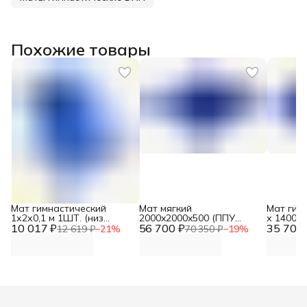
Похожие товары
Мат гимнастический
Мат мягкий
Мат гим
1х2х0,1 м 1ШТ. (низ
2000x2000x500 (ППУ
х 1400 х
10 017 ₽
антислип, ППУ
56 700 ₽
плотностью 25 кг/м3) DNN
35 700 
наполни
12 619 ₽
−
21
%
70 350 ₽
−
19
%
плотностью 18 кг/м3) DNN
DNN