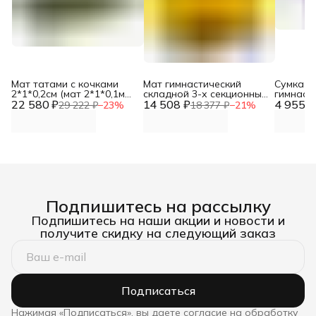
Мат татами с кочками
Мат гимнастический
Сумка д
2*1*0,2см (мат 2*1*0,1м
складной 3-х секционный
гимнаст
22 580 ₽
полуцилиндр
14 508 ₽
150*100*10 DNN
4 955 ₽
складно
29 222 ₽
−
23
%
18 377 ₽
−
21
%
100*10см-5шт) DNN
Подпишитесь на рассылку
Подпишитесь на наши акции и новости и
получите скидку на следующий заказ
Подписаться
Нажимая «Подписаться», вы даете согласие на обработку