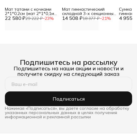
Мат татами с кочками
Мат гимнастический
Сумка д
2*1*0,2см (мат 2*1*0,1м
складной 3-х секционный
гимнаст
22 580 ₽
полуцилиндр
14 508 ₽
150*100*10 DNN
4 955 ₽
складно
29 222 ₽
−
23
%
18 377 ₽
−
21
%
100*10см-5шт) DNN
Подпишитесь на рассылку
Подпишитесь на наши акции и новости и
получите скидку на следующий заказ
Подписаться
Нажимая «Подписаться», вы даете согласие на обработку
указанных персональных данных в целях получения
информационной и рекламной рассылки