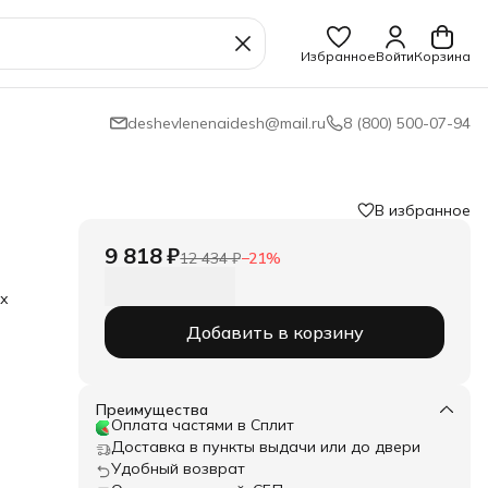
Избранное
Войти
Корзина
deshevlenenaidesh@mail.ru
8 (800) 500-07-94
В избранное
9 818 ₽
12 434 ₽
−
21
%
их
Добавить в корзину
ые.
Преимущества
Оплата частями в Сплит
 и
Доставка в пункты выдачи или до двери
а
Удобный возврат