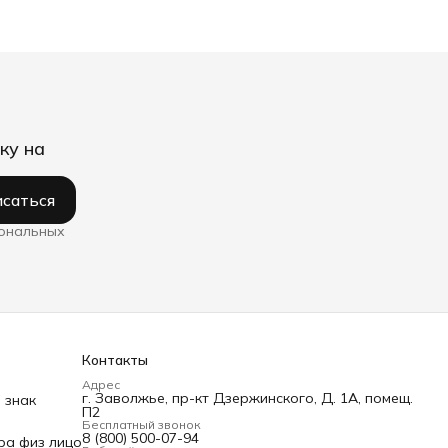
ку на
саться
сональных
Контакты
Адрес
г. Заволжье, пр-кт Дзержинского, Д. 1А, помещ.
 знак
П2
Бесплатный звонок
8 (800) 500-07-94
ра физ лицо