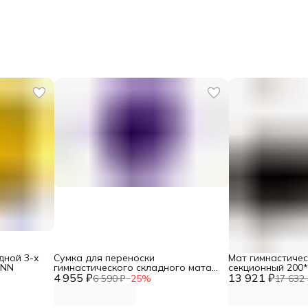
дной 3-х
Сумка для переноски
Мат гимнастичес
DNN
гимнастического складного мата
секционный 200
4 955 ₽
DNN
13 921 ₽
6 590 ₽
−
25
%
17 632 