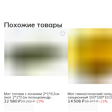
Похожие товары
Мат татами с кочками 2*1*0,2см
Мат гимнастический скла
(мат 2*1*0,1м полуцилиндр
секционный 150*100*10 
22 580 ₽
100*10см-5шт) DNN
14 508 ₽
29 222 ₽
−
23
%
18 377 ₽
−
21
%