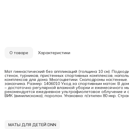
О товаре
Характеристики
Мат гимнастический без аппликаций (толщина 10 см). Подход
стенок, турников, пристенных спортивных комплексов, напол
комплексов для дома. Многоцветики. Скалодромы настенные
заказчика. Размер: 140
60
10 Уход за спортивным матом: В до
– достаточно регулярной влажной уборки и ежемесячного м
рекомендуется ежедневное ультрафиолетовое облучение и о
ВИК (винилискожа), поролон. Упаковка: п/этилен 80 мкр. Стр
МАТЫ ДЛЯ ДЕТЕЙ DNN