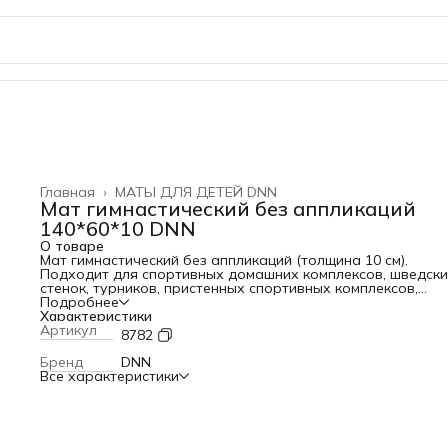
Главная
›
МАТЫ ДЛЯ ДЕТЕЙ DNN
Мат гимнастический без аппликаций
140*60*10 DNN
О товаре
Мат гимнастический без аппликаций (толщина 10 см).
Подходит для спортивных домашних комплексов, шведск
стенок, турников, пристенных спортивных комплексов,
напольных спортивных комплексов, Для спортивных
Подробнее
комплексов для дома. Многоцветики. Скалодромы настенн
Характеристики
Цветовая гамма может быть выполнена по желанию
Артикул
8782
заказчика. Размер: 140
60
10 Уход за спортивным матом: В
домашних условиях особого ухода за матом не требует –
Бренд
DNN
достаточно регулярной влажной уборки и ежемесячного
Все характеристики
мытья спортивного мата. В дошкольных учреждениях
рекомендуется ежедневное ультрафиолетовое облучение
обработка после каждого использования. Материал: ВИК
(винилискожа), поролон. Упаковка: п/этилен 80 мкр. Стран
производитель: Россия