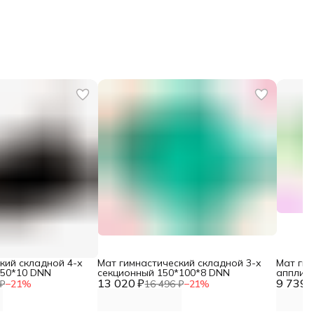
кий складной 4-х
Мат гимнастический складной 3-х
Мат гим
*50*10 DNN
секционный 150*100*8 DNN
апплик
13 020 ₽
9 739 
₽
−
21
%
16 496 ₽
−
21
%