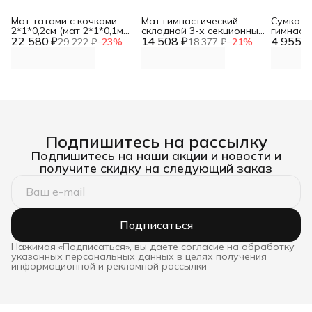
Мат татами с кочками
Мат гимнастический
Сумка д
2*1*0,2см (мат 2*1*0,1м
складной 3-х секционный
гимнаст
22 580 ₽
полуцилиндр
14 508 ₽
150*100*10 DNN
4 955 ₽
складно
29 222 ₽
−
23
%
18 377 ₽
−
21
%
100*10см-5шт) DNN
Подпишитесь на рассылку
Подпишитесь на наши акции и новости и
получите скидку на следующий заказ
Подписаться
Нажимая «Подписаться», вы даете согласие на обработку
указанных персональных данных в целях получения
информационной и рекламной рассылки