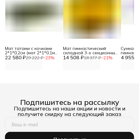
Мат татами с кочками
Мат гимнастический
Сумка д
2*1*0,2см (мат 2*1*0,1м
складной 3-х секционный
гимнаст
22 580 ₽
полуцилиндр
14 508 ₽
150*100*10 DNN
4 955 ₽
складно
29 222 ₽
−
23
%
18 377 ₽
−
21
%
100*10см-5шт) DNN
Подпишитесь на рассылку
Подпишитесь на наши акции и новости и
получите скидку на следующий заказ