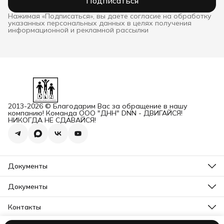
Подписаться
Нажимая «Подписаться», вы даете согласие на обработку
указанных персональных данных в целях получения
информационной и рекламной рассылки
2013-2026 © Благодарим Вас за обращение в нашу
компанию! Команда ООО "ДНН" DNN - ДВИГАЙСЯ!
НИКОГДА НЕ СДАВАЙСЯ!
Документы
ОГРН
Карточка ООО ДННСПОРТ
Документы
Сертификат соответствия
Прайс ДНН 12-2025
ИНН+КПП
Свидетельство на товарный знак
Контакты
Карточка ООО ДНН
Прайс для Дилеров 12-2025
Карточка ИП САМЕНКОВ
Адрес
Отказное письмо DNN