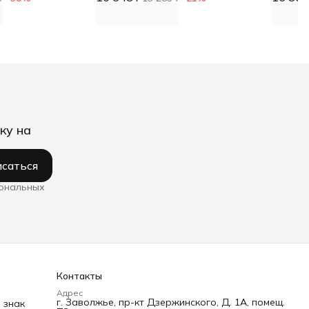
ку на
саться
сональных
Контакты
Адрес
г. Заволжье, пр-кт Дзержинского, Д. 1А, помещ.
 знак