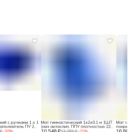
кий с ручками 1 х 1
Мат гимнастический 1х2х0,1 м 1ШТ.
Мат спо
 наполнитель ПУ 25
(низ антислип, ППУ плотностью 22
покрыти
10 548 ₽
кг/м3) DNN
16 800
₽
−
30
%
13 283 ₽
−
21
%