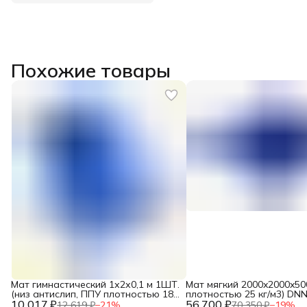
Похожие товары
Мат гимнастический 1х2х0,1 м 1ШТ.
Мат мягкий 2000x2000x50
(низ антислип, ППУ плотностью 18
плотностью 25 кг/м3) DN
10 017 ₽
кг/м3) DNN
56 700 ₽
12 619 ₽
−
21
%
70 350 ₽
−
19
%