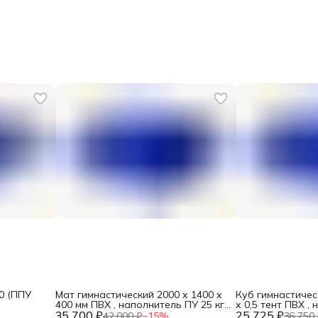
0 (ППУ
Мат гимнастический 2000 х 1400 х
Куб гимнастичес
N
400 мм ПВХ , наполнитель ПУ 25 кг/
х 0,5 тент ПВХ ,
35 700 ₽
м3 DNN
25 725 ₽
кг/м3 DNN
42 000 ₽
−
15
%
36 750 