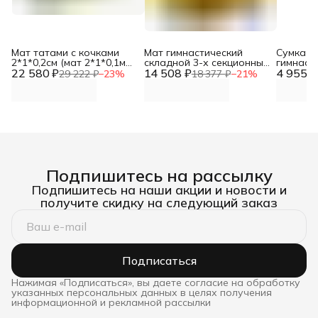
Мат татами с кочками
Мат гимнастический
Сумка д
2*1*0,2см (мат 2*1*0,1м
складной 3-х секционный
гимнаст
22 580 ₽
полуцилиндр
14 508 ₽
150*100*10 DNN
4 955 ₽
складно
29 222 ₽
−
23
%
18 377 ₽
−
21
%
100*10см-5шт) DNN
Подпишитесь на рассылку
Подпишитесь на наши акции и новости и
получите скидку на следующий заказ
Подписаться
Нажимая «Подписаться», вы даете согласие на обработку
указанных персональных данных в целях получения
информационной и рекламной рассылки