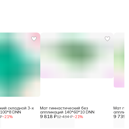
кий складной 3-х
Мат гимнастический без
Мат гим
*100*8 DNN
аппликаций 140*60*10 DNN
апплик
9 818 ₽
9 739 
₽
−
21
%
12 434 ₽
−
21
%