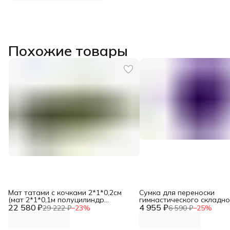
Похожие товары
Мат татами с кочками 2*1*0,2см
Сумка для переноски
(мат 2*1*0,1м полуцилиндр
гимнастического складно
22 580 ₽
100*10см-5шт) DNN
4 955 ₽
DNN
29 222 ₽
−
23
%
6 590 ₽
−
25
%