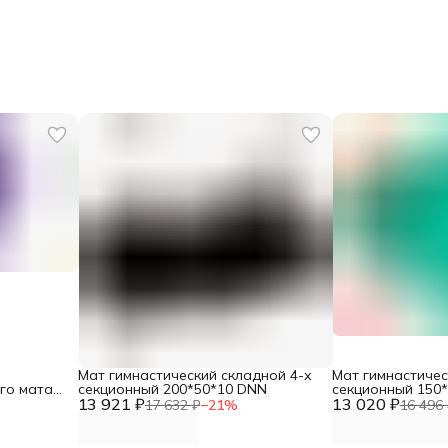
Мат гимнастический складной 4-х
Мат гимнастичес
го мата
секционный 200*50*10 DNN
секционный 150
13 921 ₽
13 020 ₽
17 632 ₽
−
21
%
16 496 