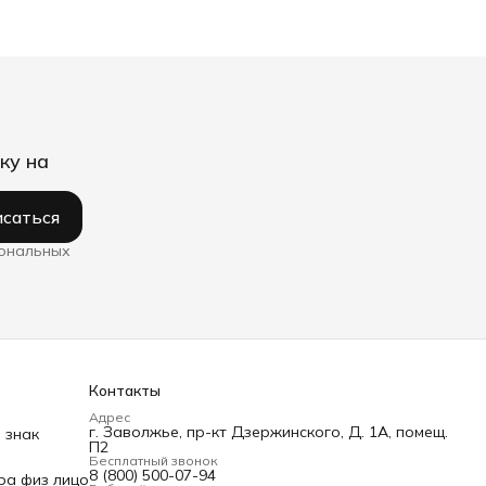
ку на
саться
сональных
Контакты
Адрес
г. Заволжье, пр-кт Дзержинского, Д. 1А, помещ.
 знак
П2
Бесплатный звонок
8 (800) 500-07-94
ра физ лицо