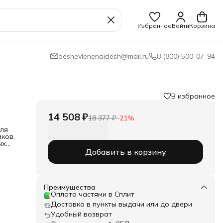
Избранное
Войти
Корзина
deshevlenenaidesh@mail.ru
8 (800) 500-07-94
В избранное
14 508 ₽
18 377 ₽
−
21
%
для
ков,
ых
Добавить в корзину
ожет
о
жной
Преимущества
Оплата частями в Сплит
о
Доставка в пункты выдачи или до двери
Удобный возврат