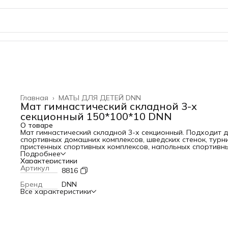
Главная
›
МАТЫ ДЛЯ ДЕТЕЙ DNN
Мат гимнастический складной 3-х
секционный 150*100*10 DNN
О товаре
Мат гимнастический складной 3-х секционный. Подходит 
спортивных домашних комплексов, шведских стенок, турни
пристенных спортивных комплексов, напольных спортивн
комплексов, Для спортивных комплексов для дома.
Подробнее
Многоцветики. Скалодромы настенные. Цветовая гамма м
Характеристики
быть выполнена по желанию заказчика. Размер: 150
Артикул
100
10
8816
Уход за спортивным матом: В домашних условиях особог
ухода за матом не требует – достаточно регулярной вла
Бренд
DNN
уборки и ежемесячного мытья спортивного мата. В
Все характеристики
дошкольных учреждениях рекомендуется ежедневное
ультрафиолетовое облучение и обработка после каждог
использования. Материал: ВИК (винилискожа), поролон.
Упаковка: п/этилен 80 мкр. Страна производитель: Россия