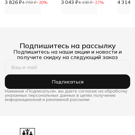
3 826 ₽
DNN
3 043 ₽
DNN
4 314 ₽
DNN
4 793 ₽
−
20
%
4 190 ₽
−
27
%
Подпишитесь на рассылку
Подпишитесь на наши акции и новости и
получите скидку на следующий заказ
Подписаться
Нажимая «Подписаться», вы даете согласие на обработку
указанных персональных данных в целях получения
информационной и рекламной рассылки