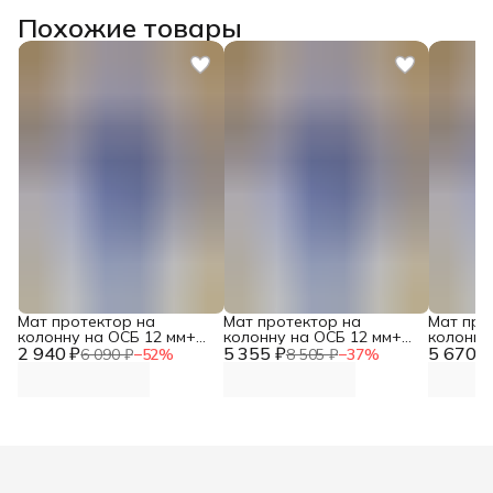
Похожие товары
Мат протектор на
Мат протектор на
Мат про
колонну на ОСБ 12 мм+
колонну на ОСБ 12 мм+
колонну
2 940 ₽
НПЭ 2см на крючках DNN
5 355 ₽
ППЭ 3см на планках DNN
5 670 ₽
ППЭ 5см
6 090 ₽
−
52
%
8 505 ₽
−
37
%