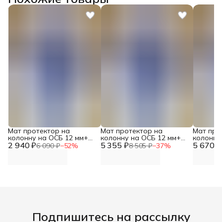
Мат протектор на
Мат протектор на
Мат про
колонну на ОСБ 12 мм+
колонну на ОСБ 12 мм+
колонну
2 940 ₽
НПЭ 2см на крючках DNN
5 355 ₽
ППЭ 3см на планках DNN
5 670 ₽
ППЭ 5см
6 090 ₽
−
52
%
8 505 ₽
−
37
%
Подпишитесь на рассылку