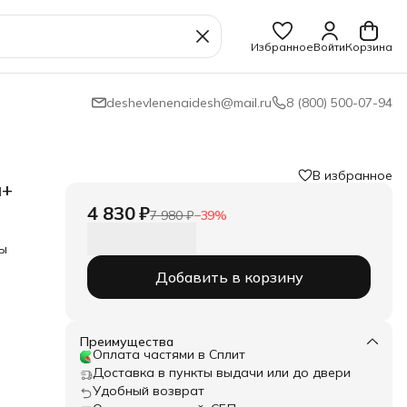
Избранное
Войти
Корзина
deshevlenenaidesh@mail.ru
8 (800) 500-07-94
В избранное
м+
4 830 ₽
7 980 ₽
−
39
%
ты
Добавить в корзину
Преимущества
Оплата частями в Сплит
Доставка в пункты выдачи или до двери
Удобный возврат