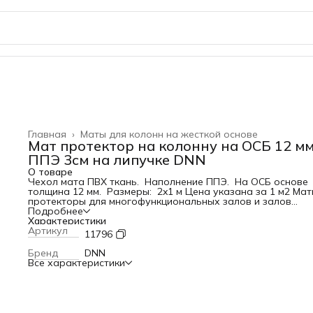
Главная
›
Маты для колонн на жесткой основе
Мат протектор на колонну на ОСБ 12 м
ППЭ 3см на липучке DNN
О товаре
Чехол мата ПВХ ткань. Наполнение ППЭ. На ОСБ основе
толщина 12 мм. Размеры: 2x1 м Цена указана за 1 м2 Ма
протекторы для многофункциональных залов и залов
единоборств. Изготавливаются в соответствии с
Подробнее
требованиями заказчика. Возможны различные варианты
Характеристики
крепления к стене. Материал набивки оговаривается. Как
Артикул
11796
правило в основе протектора используется ОСБ.
Применяемые материалы набивки: ППЭ
Бренд
DNN
Все характеристики