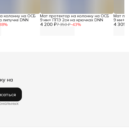
на колонну на ОСБ
Мат протектор на колонну на ОСБ
Мат пр
а липучке DNN
9 мм+ ППЭ 2см на крючках DNN
9 мм+ П
4 200 ₽
4 305 
38
%
7 350 ₽
−
43
%
ку на
саться
сональных