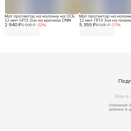
Мат протектор на колонну на ОСБ
Мат протектор на колон
12 мм+ НПЭ 2см на крючках DNN
12 мм+ ППЭ 3см на план
2 940 ₽
5 355 ₽
6 090 ₽
−
52
%
8 505 ₽
−
37
%
Подп
Нажимая «
данных в 