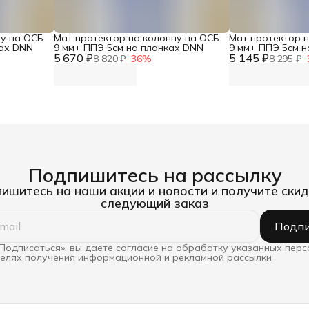
ну на ОСБ
Мат протектор на колонну на ОСБ
Мат протектор 
ках DNN
9 мм+ ППЭ 5см на планках DNN
9 мм+ ППЭ 5см н
5 670 ₽
5 145 ₽
8 820 ₽
−
36
%
8 295 ₽
−
Подпишитесь на рассылку
ишитесь на наши акции и новости и получите скид
следующий заказ
Подпи
Подписаться», вы даете согласие на обработку указанных пер
целях получения информационной и рекламной рассылки