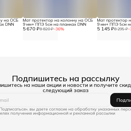
ну на ОСБ
Мат протектор на колонну на ОСБ
Мат протектор 
ках DNN
9 мм+ ППЭ 5см на планках DNN
9 мм+ ППЭ 5см н
5 670 ₽
5 145 ₽
8 820 ₽
−
36
%
8 295 ₽
−
Подпишитесь на рассылку
ишитесь на наши акции и новости и получите скид
следующий заказ
Подпи
Подписаться», вы даете согласие на обработку указанных пер
целях получения информационной и рекламной рассылки