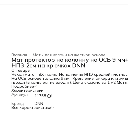
Главная
›
Маты для колонн на жесткой основе
Мат протектор на колонну на ОСБ 9 мм
НПЭ 2см на крючках DNN
О товаре
Чехол мата ПВХ ткань. Наполнение НПЭ средней плотнос
На ОСБ основе толщина 9 мм. Крепление: анкера или жид
гвозди (в комплект не входят). Цена указана за 1 м2 Маты
протекторы для многофункциональных залов и залов
Подробнее
единоборств. Изготавливаются в соответствии с
Характеристики
требованиями заказчика. Возможны различные варианты
Артикул
11758
крепления к стене. Материал набивки оговаривается. Как
правило в основе протектора используется ОСБ.
Бренд
DNN
Применяемые материалы набивки: НПЭ плотности 120 кг/м
Все характеристики