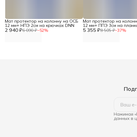
Мат протектор на колонну на ОСБ
Мат протектор на колон
12 мм+ НПЭ 2см на крючках DNN
12 мм+ ППЭ 3см на план
2 940 ₽
5 355 ₽
6 090 ₽
−
52
%
8 505 ₽
−
37
%
Подп
Нажимая «
данных в 