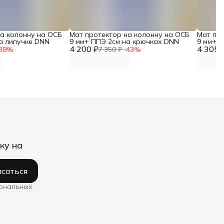
на колонну на ОСБ
Мат протектор на колонну на ОСБ
Мат пр
а липучке DNN
9 мм+ ППЭ 2см на крючках DNN
9 мм+ П
4 200 ₽
4 305 
38
%
7 350 ₽
−
43
%
ку на
саться
сональных