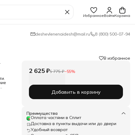
Избранное
Войти
Корзина
deshevlenenaidesh@mail.ru
8 (800) 500-07-94
В избранное
+
2 625 ₽
5 775 ₽
−
55
%
ти.
кие
Добавить в корзину
3.
Преимущества
Оплата частями в Сплит
Доставка в пункты выдачи или до двери
Удобный возврат