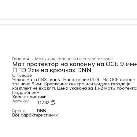
Главная
›
Маты для колонн на жесткой основе
Мат протектор на колонну на ОСБ 9 мм
ППЭ 2см на крючках DNN
О товаре
Чехол мата ПВХ ткань. Наполнение ППЭ. На ОСБ основе
толщина 9 мм. Крепление: анкера или жидкие гвозди (в
комплект не входят). Цена указана за 1 м2 Маты протект
для многофункциональных залов и залов единоборств.
Подробнее
Изготавливаются в соответствии с требованиями заказчи
Характеристики
Возможны различные варианты крепления к стене. Матер
Артикул
11782
набивки оговаривается. Как правило в основе протектор
используется ОСБ. Применяемые материалы набивки: ППЭ
Бренд
DNN
Все характеристики