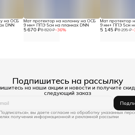
ну на ОСБ
Мат протектор на колонну на ОСБ
Мат протектор 
ках DNN
9 мм+ ППЭ 5см на планках DNN
9 мм+ ППЭ 5см н
5 670 ₽
5 145 ₽
8 820 ₽
−
36
%
8 295 ₽
−
Подпишитесь на рассылку
ишитесь на наши акции и новости и получите скид
следующий заказ
Подпи
Подписаться», вы даете согласие на обработку указанных пер
целях получения информационной и рекламной рассылки