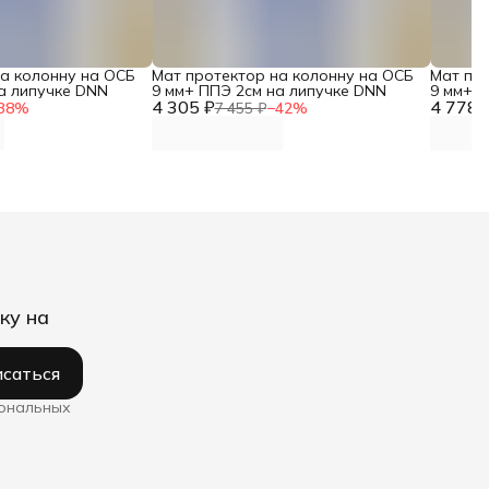
на колонну на ОСБ
Мат протектор на колонну на ОСБ
Мат пр
а липучке DNN
9 мм+ ППЭ 2см на липучке DNN
9 мм+ 
4 305 ₽
4 778 
38
%
7 455 ₽
−
42
%
ку на
саться
сональных