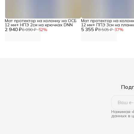
Мат протектор на колонну на ОСБ
Мат протектор на колон
12 мм+ НПЭ 2см на крючках DNN
12 мм+ ППЭ 3см на план
2 940 ₽
5 355 ₽
6 090 ₽
−
52
%
8 505 ₽
−
37
%
Подп
Нажимая «
данных в 