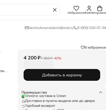
Избранное
Войти
Корзина
deshevlenenaidesh@mail.ru
8 (800) 500-07-94
В избранное
+
4 200 ₽
7 350 ₽
−
43
%
оры
Добавить в корзину
ка.
иал
а
.
Преимущества
Оплата частями в Сплит
Доставка в пункты выдачи или до двери
Удобный возврат