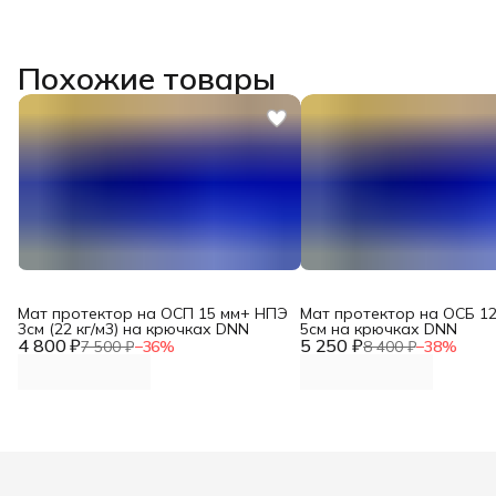
Похожие товары
Мат протектор на ОСП 15 мм+ НПЭ
Мат протектор на ОСБ 1
3см (22 кг/м3) на крючках DNN
5см на крючках DNN
4 800 ₽
5 250 ₽
7 500 ₽
−
36
%
8 400 ₽
−
38
%