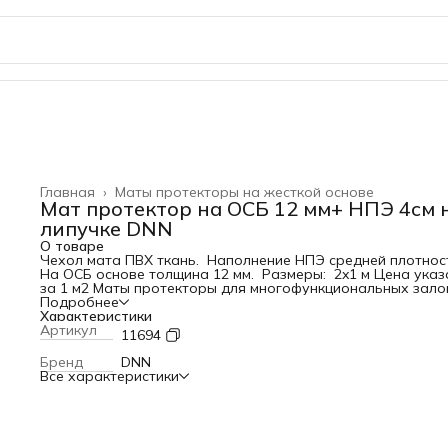
Главная
›
Маты протекторы на жесткой основе
Мат протектор на ОСБ 12 мм+ НПЭ 4см 
липучке DNN
О товаре
Чехол мата ПВХ ткань. Наполнение НПЭ средней плотнос
На ОСБ основе толщина 12 мм. Размеры: 2x1 м Цена указ
за 1 м2 Маты протекторы для многофункциональных зало
залов единоборств. Изготавливаются в соответствии с
Подробнее
требованиями заказчика. Возможны различные варианты
Характеристики
крепления к стене. Материал набивки оговаривается. Как
Артикул
11694
правило в основе протектора используется ОСБ.
Применяемые материалы набивки: НПЭ плотности 120 кг/м
Бренд
DNN
Все характеристики