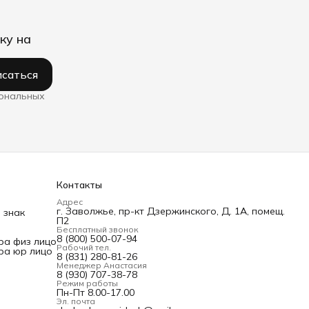
ку на
саться
сональных
Контакты
Адрес
г. Заволжье, пр-кт Дзержинского, Д. 1А, помещ.
 знак
П2
Бесплатный звонок
8 (800) 500-07-94
ра физ лицо
Рабочий тел.
ра юр лицо
8 (831) 280-81-26
Менеджер Анастасия
8 (930) 707-38-78
Режим работы
Пн-Пт 8.00-17.00
Эл. почта