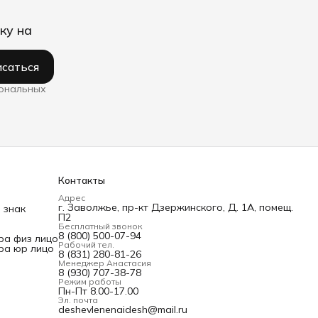
ку на
саться
сональных
Контакты
Адрес
г. Заволжье, пр-кт Дзержинского, Д. 1А, помещ.
 знак
П2
Бесплатный звонок
8 (800) 500-07-94
ра физ лицо
Рабочий тел.
ра юр лицо
8 (831) 280-81-26
Менеджер Анастасия
8 (930) 707-38-78
Режим работы
Пн-Пт 8.00-17.00
Эл. почта
deshevlenenaidesh@mail.ru