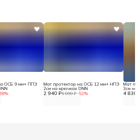
на ОСБ 9 мм+ ППЭ
Мат протектор на ОСБ 12 мм+ НПЭ
Мат пр
 DNN
2см на крючках DNN
3см на 
2 940 ₽
4 830 
38
%
6 090 ₽
−
52
%