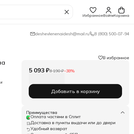
Избранное
Войти
Корзина
deshevlenenaidesh@mail.ru
8 (800) 500-07-94
В избранное
на
5 093 ₽
8 190 ₽
−
38
%
ты
Добавить в корзину
Преимущества
Оплата частями в Сплит
Доставка в пункты выдачи или до двери
Удобный возврат