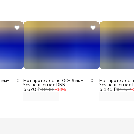
2 мм+ ППЭ
Мат протектор на ОСБ 9 мм+ ППЭ
Мат протектор 
5см на планках DNN
3см на планках
5 670 ₽
5 145 ₽
8 820 ₽
−
36
%
8 295 ₽
−