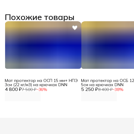
Похожие товары
Мат протектор на ОСП 15 мм+ НПЭ
Мат протектор на ОСБ 1
3см (22 кг/м3) на крючках DNN
5см на крючках DNN
4 800 ₽
5 250 ₽
7 500 ₽
−
36
%
8 400 ₽
−
38
%