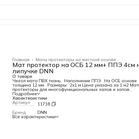
Главная
›
Маты протекторы на жесткой основе
Мат протектор на ОСБ 12 мм+ ППЭ 4см 
липучке DNN
О товаре
Чехол мата ПВХ ткань. Наполнение ППЭ. На ОСБ основе
толщина 12 мм. Размеры: 2x1 м Цена указана за 1 м2 Ма
протекторы для многофункциональных залов и залов
единоборств. Изготавливаются в соответствии с
Подробнее
требованиями заказчика. Возможны различные варианты
Характеристики
крепления к стене. Материал набивки оговаривается. Как
Артикул
11718
правило в основе протектора используется ОСБ.
Применяемые материалы набивки: ППЭ
Бренд
DNN
Все характеристики