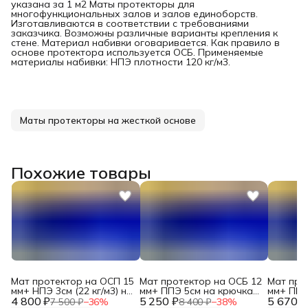
указана за 1 м2 Маты протекторы для
многофункциональных залов и залов единоборств.
Изготавливаются в соответствии с требованиями
заказчика. Возможны различные варианты крепления к
стене. Материал набивки оговаривается. Как правило в
основе протектора используется ОСБ. Применяемые
материалы набивки: НПЭ плотности 120 кг/м3.
Маты протекторы на жесткой основе
Похожие товары
Мат протектор на ОСП 15
Мат протектор на ОСБ 12
Мат про
мм+ НПЭ 3см (22 кг/м3) на
мм+ ППЭ 5см на крючках
мм+ ППЭ
4 800 ₽
крючках DNN
5 250 ₽
DNN
5 670 ₽
DNN
7 500 ₽
−
36
%
8 400 ₽
−
38
%