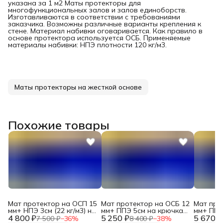
указана за 1 м2 Маты протекторы для
многофункциональных залов и залов единоборств.
Изготавливаются в соответствии с требованиями
заказчика. Возможны различные варианты крепления к
стене. Материал набивки оговаривается. Как правило в
основе протектора используется ОСБ. Применяемые
материалы набивки: НПЭ плотности 120 кг/м3.
Маты протекторы на жесткой основе
Похожие товары
Мат протектор на ОСП 15
Мат протектор на ОСБ 12
Мат про
мм+ НПЭ 3см (22 кг/м3) на
мм+ ППЭ 5см на крючках
мм+ ППЭ
4 800 ₽
крючках DNN
5 250 ₽
DNN
5 670 ₽
DNN
7 500 ₽
−
36
%
8 400 ₽
−
38
%