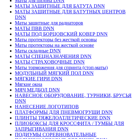
Маты для пилона DNN
МАТЫ ЗАЩИТНЫЕ ДЛЯ БАТУТА DNN
МАТЫ ЗАЩИТНЫЕ ДЛЯ БАТУТНЫХ ЦЕНТРОВ
DNN
Маты защитные для радиаторов
МАТЫ ПВВ DNN
МАТЫ ПОД БОРЦОВСКИЙ КОВЕР DNN
Маты протекторы без жесткой основы
Маты протекторы на жесткой основе
Маты складные DNN
МАТЫ СПЕЦНАЗНАЧЕНИЯ DNN
МАТЫ СТРАХОВОЧНЫЕ DNN
Маты торможения для спринта (стоп-маты)
МОДУЛЬНЫЙ МЯГКИЙ ПОЛ DNN
МЯГКИЕ ГИРИ DNN
Мягкие окна
МЯЧ МЕДБОЛ DNN
НАВЕСНОЕ ОБОРУДОВАНИЕ, ТУРНИКИ, БРУСЬЯ
DNN
НАНЕСЕНИЕ ЛОГОТИПОВ
ПЛАТФОРМЫ ДЛЯ ПНЕВМОГРУШИ DNN
ПЛИНТЫ ТЯЖЕЛОАТЛЕТИЧЕСКИЕ DNN
ПЛИОБОКСЫ ДЛЯ КРОССФИТА / ТУМБЫ ДЛЯ
ЗАПРЫГИВАНИЯ DNN
ПОДИУМЫ СОРЕВНОВАТЕЛЬНЫЕ