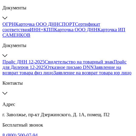
Документы
ОГРН
Карточка ООО ДННСПОРТ
Сертификат
соответствия
ИНН+КПП
Карточка ООО ДНН
Карточка ИП
САМЕНКОВ
Документы
Прайс ДНН 12-2025
Свидетельство на товарный знак
Прайс
для Дилеров 12-2025
Отказное письмо DNN
Заявление на
возврат товара физ лицо
Заявление на возврат товара юр лицо
Контакты
Адрес
г. Заволжье, пр-кт Дзержинского, Д. 1А, помещ. П2
Бесплатный звонок
8 (800) 500-07-94