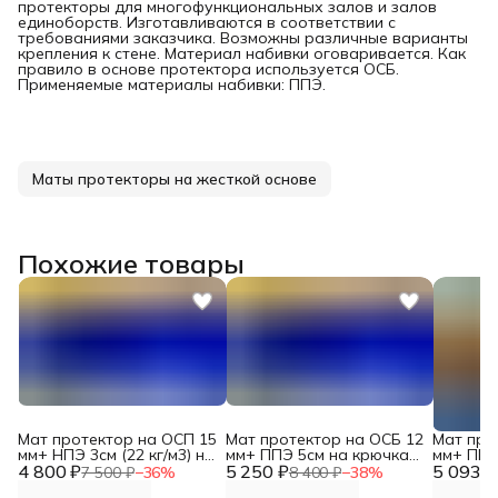
протекторы для многофункциональных залов и залов
единоборств. Изготавливаются в соответствии с
требованиями заказчика. Возможны различные варианты
крепления к стене. Материал набивки оговаривается. Как
правило в основе протектора используется ОСБ.
Применяемые материалы набивки: ППЭ.
Маты протекторы на жесткой основе
Похожие товары
Мат протектор на ОСП 15
Мат протектор на ОСБ 12
Мат про
мм+ НПЭ 3см (22 кг/м3) на
мм+ ППЭ 5см на крючках
мм+ ППЭ
4 800 ₽
крючках DNN
5 250 ₽
DNN
5 093 ₽
DNN
7 500 ₽
−
36
%
8 400 ₽
−
38
%