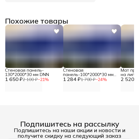
Похожие товары
Стеновая панель-
Стеновая
Мат про
130*2000*30 мм DNN
панель-100*2000*30 мм
на липуч
1 650 ₽
1 284 ₽
DNN
2 520 ₽
DNN
2 100 ₽
−
21
%
1 700 ₽
−
24
%
Подпишитесь на рассылку
Подпишитесь на наши акции и новости и
получите скидку на следующий заказ