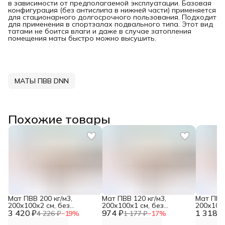
в зависимости от предполагаемой эксплуатации. Базовая
конфигурация (без антислипа в нижней части) применяется
для стационарного долгосрочного пользования. Подходит
для применения в спортзалах подвального типа. Этот вид
татами не боится влаги и даже в случае затопления
помещения маты быстро можно высушить.
МАТЫ ПВВ DNN
Похожие товары
Мат ПВВ 200 кг/м3,
Мат ПВВ 120 кг/м3,
Мат ПВВ 
200х100х2 см, без
200х100х1 см, без
200х100х
3 420 ₽
покрытия DNN
974 ₽
покрытия DNN
1 318 ₽
покрыти
4 226 ₽
−
19
%
1 177 ₽
−
17
%