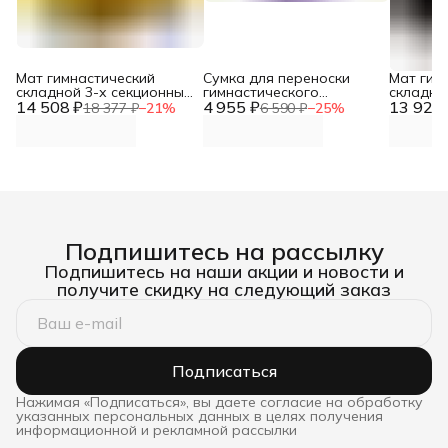
Мат гимнастический
Сумка для переноски
Мат гим
складной 3-х секционный
гимнастического
складно
14 508 ₽
150*100*10 DNN
4 955 ₽
складного мата DNN
13 921 
200*50*
18 377 ₽
−
21
%
6 590 ₽
−
25
%
Подпишитесь на рассылку
Подпишитесь на наши акции и новости и
получите скидку на следующий заказ
Подписаться
Нажимая «Подписаться», вы даете согласие на обработку
указанных персональных данных в целях получения
информационной и рекламной рассылки