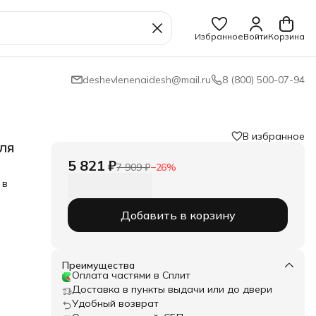
Избранное
Войти
Корзина
deshevlenenaidesh@mail.ru
8 (800) 500-07-94
В избранное
ля
5 821 ₽
7 909 ₽
−
26
%
 в
ы и
Добавить в корзину
см
тный
,
Преимущества
Оплата частями в Сплит
Доставка в пункты выдачи или до двери
Удобный возврат