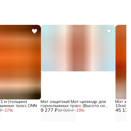
1 м (толщина
Мат защитный Мат-цилиндр для
Мат защ
олыжных трасс DNN
горнолыжных трасс (Высота см:
10см) д
9 277 ₽
200, Диаметр см: 15, Толщина см:
45 174
(напол
₽
−
17
%
10 920 ₽
−
15
%
10) DNN
полиэт