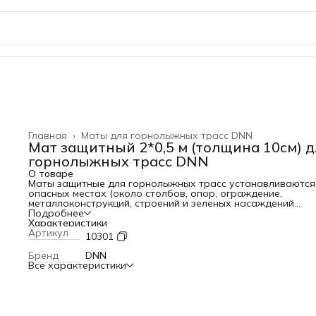
Главная
›
Маты для горнолыжных трасс DNN
Мат защитный 2*0,5 м (толщина 10см) д
горнолыжных трасс DNN
О товаре
Маты защитные для горнолыжных трасс устанавливаются
опасных местах (около столбов, опор, ограждение,
металлоконструкций, строений и зеленых насаждений
расположенных около трассы). Цель предотвратить ушиб
Подробнее
повреждения при падении горнолыжников. Технические
Характеристики
характеристики: Вес: 5 кг. Размеры: 2 х 0,5 м. Толщина: 10 
Артикул
10301
Материал чехла: тент ПВХ плотностью 630 грамм/квадра
метр Наполнитель: поролон 22 кг/куб м, Цвет: оранжевый
Бренд
DNN
желтый, красный, синий.
Все характеристики