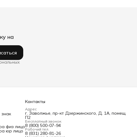
ку на
саться
сональных
Контакты
Адрес
г. Заволжье, пр-кт Дзержинского, Д. 1А, помещ.
 знак
П2
Бесплатный звонок
8 (800) 500-07-94
ра физ лицо
Рабочий тел.
ра юр лицо
8 (831) 280-81-26