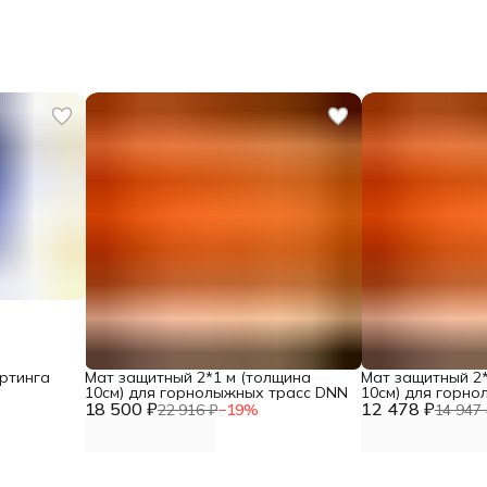
ртинга
Мат защитный 2*1 м (толщина
Мат защитный 2*
10см) для горнолыжных трасс DNN
10см) для горн
18 500 ₽
12 478 ₽
22 916 ₽
−
19
%
14 947 