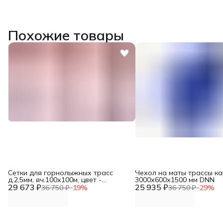
Похожие товары
Сетки для горнолыжных трасс
Чехол на маты трассы ка
д.2,5мм, яч.100х100м, цвет -
3000х600х1500 мм DNN
29 673 ₽
красный, узловая, ПЭ, размеры
25 935 ₽
36 750 ₽
−
19
%
36 750 ₽
−
29
%
1,2м х 50м DNN