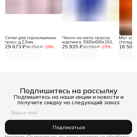
Сетки для горнолыжных
Чехол на маты трассы
Мат защ
трасс д.2,5мм,
картинга 3000х600х1500
(толщин
29 673 ₽
яч.100х100м, цвет -
25 935 ₽
мм DNN
18 500 
горнолы
36 750 ₽
−
19
%
36 750 ₽
−
29
%
красный, узловая, ПЭ,
размеры 1,2м х 50м DNN
Подпишитесь на рассылку
Подпишитесь на наши акции и новости и
получите скидку на следующий заказ
Подписаться
Нажимая «Подписаться», вы даете согласие на обработку