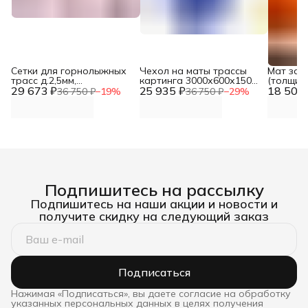
Сетки для горнолыжных
Чехол на маты трассы
Мат защ
трасс д.2,5мм,
картинга 3000х600х1500
(толщин
29 673 ₽
яч.100х100м, цвет -
25 935 ₽
мм DNN
18 500 
горнолы
36 750 ₽
−
19
%
36 750 ₽
−
29
%
красный, узловая, ПЭ,
размеры 1,2м х 50м DNN
Подпишитесь на рассылку
Подпишитесь на наши акции и новости и
получите скидку на следующий заказ
Подписаться
Нажимая «Подписаться», вы даете согласие на обработку
указанных персональных данных в целях получения