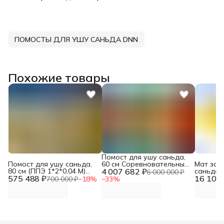
ПОМОСТЫ ДЛЯ УШУ САНЬДА DNN
Похожие товары
Помост для ушу саньда,
Помост для ушу саньда,
60 см Соревновательный
Мат защ
80 см (ППЭ 1*2*0,04 М)
4 007 682 ₽
DNN
саньда 
6 000 000 ₽
575 488 ₽
DNN
16 107 
700 000 ₽
−
18
%
−
33
%