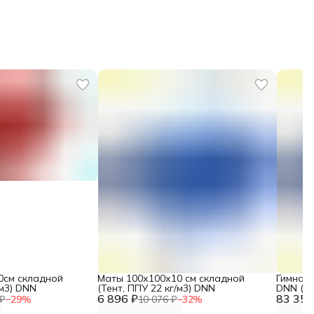
0см складной
Маты 100х100х10 см складной
Гимнаст
/м3) DNN
(Тент, ППУ 22 кг/м3) DNN
DNN (20
6 896 ₽
83 355
низ ПВХ
₽
−
29
%
10 076 ₽
−
32
%