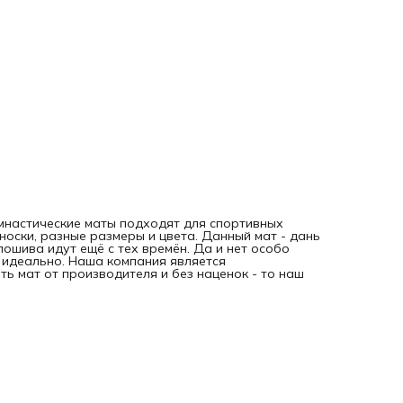
имнастические маты подходят для спортивных
носки, разные размеры и цвета. Данный мат - дань
пошива идут ещё с тех времён. Да и нет особо
о идеально. Наша компания является
ть мат от производителя и без наценок - то наш