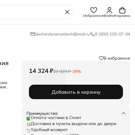
Избранное
Войти
Корзина
deshevlenenaidesh@mail.ru
8 (800) 500-07-94
В избранное
ния
14 324 ₽
23 029 ₽
−
38
%
.
дома
ные
Добавить в корзину
 с
ния
наш
Преимущества
Оплата частями в Сплит
Доставка в пункты выдачи или до двери
Удобный возврат