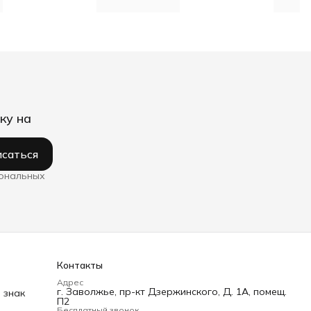
ку на
саться
сональных
Контакты
Адрес
г. Заволжье, пр-кт Дзержинского, Д. 1А, помещ.
 знак
П2
Бесплатный звонок