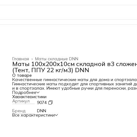
Главная
›
Маты складные DNN
Маты 100х200х10см складной в3 сложе
(Тент, ППУ 22 кг/м3) DNN
О товаре
Качественные гимнастические маты для дома и спортзала
Гимнастические маты подходят для спортивных занятий 
и в спортзалах. Имеют удобные ручки для переноски, раз
размеры и цвета. Данный мат - дань традициям и устоям
Подробнее
спорта в СССР. Размеры, цвета и способ пошива идут ещё
Характеристики
тех времён. Да и нет особо смысла заного изобретать
Артикул
9074
велосипед, если и так всё сделано идеально. Наша компа
является производителем данных матов, поэтому, если вы
Бренд
DNN
решили купить мат от производителя и без наценок - то 
Все характеристики
интернет-магазин самое лучшее решение.