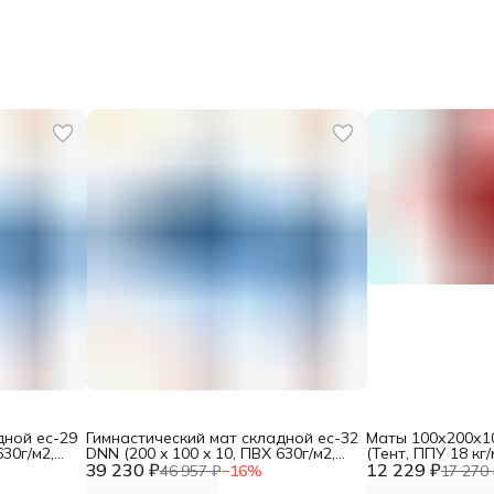
дной ес-29
Гимнастический мат складной ес-32
Маты 100х200х1
630г/м2,
DNN (200 x 100 x 10, ПВХ 630г/м2,
(Тент, ППУ 18 кг
39 230 ₽
низ Антислип, ППУ 25кг/м3)
12 229 ₽
46 957 ₽
−
16
%
17 270 