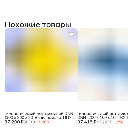
Похожие товары
Гимнастический мат складной DNN
Гимнастический мат скла
(300 x 200 x 20, Винилискожа, ППУ
DNN (200 x 100 x 10, ПВХ 
37 200 ₽
25кг/м3)
37 418 ₽
низ ПВХ, ППУ 25кг/м3)
50 000 ₽
−
26
%
45 229 ₽
−
17
%