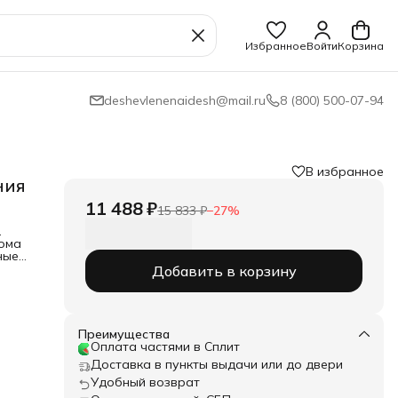
Избранное
Войти
Корзина
deshevlenenaidesh@mail.ru
8 (800) 500-07-94
В избранное
ния
11 488 ₽
15 833 ₽
−
27
%
.
дома
ные
Добавить в корзину
 с
ния
наш
Преимущества
Оплата частями в Сплит
Доставка в пункты выдачи или до двери
Удобный возврат