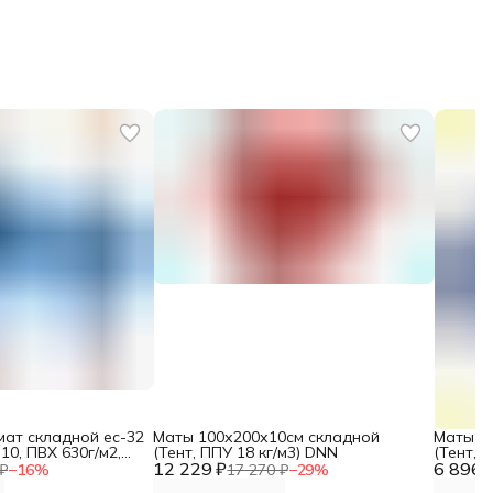
мат складной ес-32
Маты 100х200х10см складной
Маты 1
 10, ПВХ 630г/м2,
(Тент, ППУ 18 кг/м3) DNN
(Тент, 
У 25кг/м3)
12 229 ₽
6 896 
₽
−
16
%
17 270 ₽
−
29
%