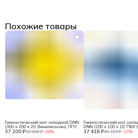
Похожие товары
Гимнастический мат складной DNN
Гимнастический мат скла
(300 x 200 x 20, Винилискожа, ППУ
DNN (200 x 100 x 10, ПВХ 
37 200 ₽
25кг/м3)
37 418 ₽
низ ПВХ, ППУ 25кг/м3)
50 000 ₽
−
26
%
45 229 ₽
−
17
%