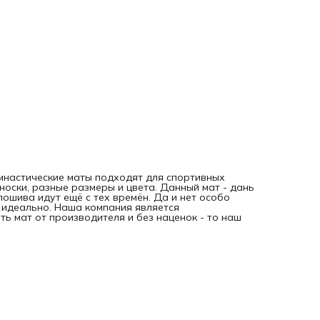
имнастические маты подходят для спортивных
носки, разные размеры и цвета. Данный мат - дань
пошива идут ещё с тех времён. Да и нет особо
о идеально. Наша компания является
ть мат от производителя и без наценок - то наш