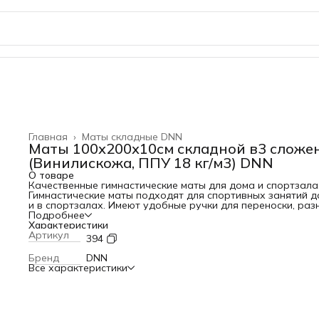
Главная
›
Маты складные DNN
Маты 100х200х10см складной в3 сложе
(Винилискожа, ППУ 18 кг/м3) DNN
О товаре
Качественные гимнастические маты для дома и спортзала
Гимнастические маты подходят для спортивных занятий 
и в спортзалах. Имеют удобные ручки для переноски, раз
размеры и цвета. Данный мат - дань традициям и устоям
Подробнее
спорта в СССР. Размеры, цвета и способ пошива идут ещё
Характеристики
тех времён. Да и нет особо смысла заного изобретать
Артикул
394
велосипед, если и так всё сделано идеально. Наша компа
является производителем данных матов, поэтому, если вы
Бренд
DNN
решили купить мат от производителя и без наценок - то 
Все характеристики
интернет-магазин самое лучшее решение.