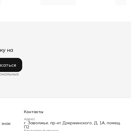
ку на
саться
сональных
Контакты
Адрес
г. Заволжье, пр-кт Дзержинского, Д. 1А, помещ.
 знак
П2
Бесплатный звонок