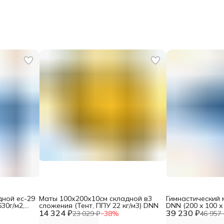
дной ес-29
Маты 100х200х10см складной в3
Гимнастический 
630г/м2,
сложения (Тент, ППУ 22 кг/м3) DNN
DNN (200 x 100 x
14 324 ₽
39 230 ₽
низ Антислип, ПП
23 029 ₽
−
38
%
46 957 