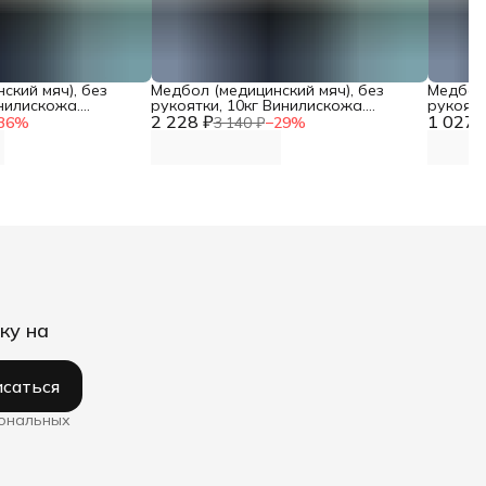
ский мяч), без
Медбол (медицинский мяч), без
Медбол 
инилискожа.
рукоятки, 10кг Винилискожа.
рукоятк
NN
2 228 ₽
Диаметр 30см DNN
1 027 
Диамет
36
%
3 140 ₽
−
29
%
ку на
саться
сональных