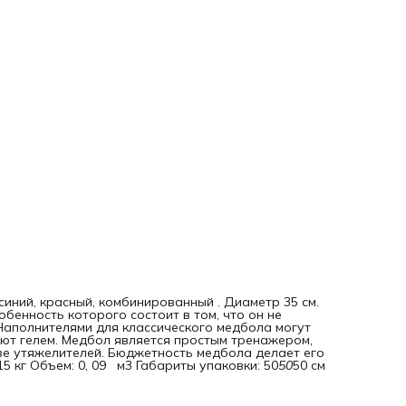
 синий, красный, комбинированный . Диаметр 35 см.
обенность которого состоит в том, что он не
 Наполнителями для классического медбола могут
яют гелем. Медбол является простым тренажером,
ве утяжелителей. Бюджетность медбола делает его
5 кг Объем: 0, 09 м3 Габариты упаковки: 50
50
50 см