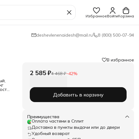
Избранное
Войти
Корзина
deshevlenenaidesh@mail.ru
8 (800) 500-07-94
В избранное
2 585 ₽
4 468 ₽
−
42
%
ый,
кг
ость
Добавить в корзину
ями
а
Преимущества
Оплата частями в Сплит
 м3
Доставка в пункты выдачи или до двери
Удобный возврат