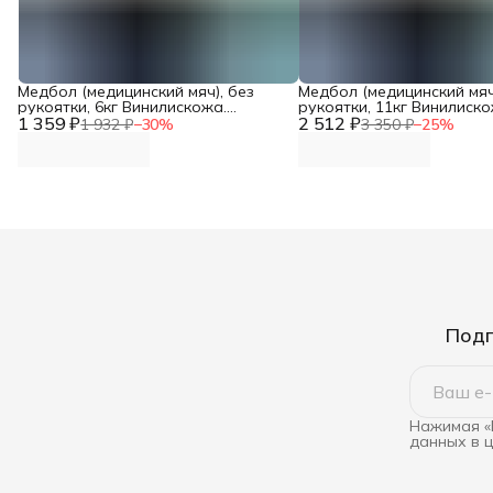
Медбол (медицинский мяч), без
Медбол (медицинский мяч
рукоятки, 6кг Винилискожа.
рукоятки, 11кг Винилиско
1 359 ₽
Диаметр 25см DNN
2 512 ₽
Диаметр 32см DNN
1 932 ₽
−
30
%
3 350 ₽
−
25
%
Подп
Нажимая «
данных в 