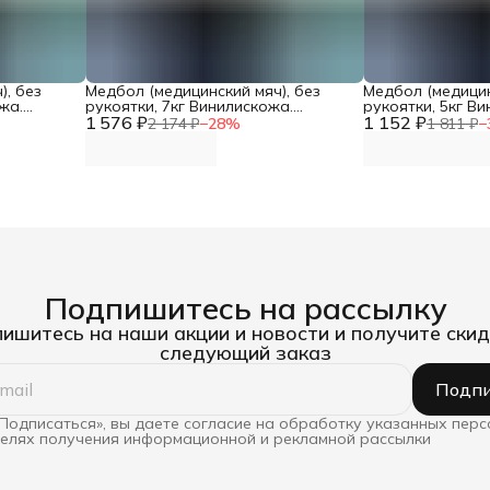
), без
Медбол (медицинский мяч), без
Медбол (медицин
жа.
рукоятки, 7кг Винилискожа.
рукоятки, 5кг В
1 576 ₽
Диаметр 26см DNN
1 152 ₽
Диаметр 23см D
2 174 ₽
−
28
%
1 811 ₽
−
Подпишитесь на рассылку
ишитесь на наши акции и новости и получите скид
следующий заказ
Подпи
Подписаться», вы даете согласие на обработку указанных пер
целях получения информационной и рекламной рассылки