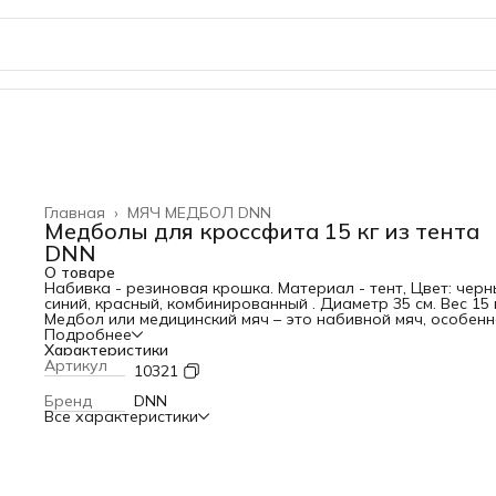
Главная
›
МЯЧ МЕДБОЛ DNN
Медболы для кроссфита 15 кг из тента
DNN
О товаре
Набивка - резиновая крошка. Материал - тент, Цвет: черн
синий, красный, комбинированный . Диаметр 35 см. Вес 15 
Медбол или медицинский мяч – это набивной мяч, особенн
которого состоит в том, что он не отскакивает от
Подробнее
поверхности, а наоборот, поглощает удары. Наполнител
Характеристики
для классического медбола могут быть песок или опилки, 
Артикул
10321
более современные модели наполняют гелем. Медбол
является простым тренажером, широко используемым в
Бренд
DNN
программах фитнес-клубов в качестве утяжелителей.
Все характеристики
Бюджетность медбола делает его доступным даже для
тренировок дома. Характеристики: Вес: 15 кг Объем: 0, 09
Габариты упаковки: 50
50
50 см