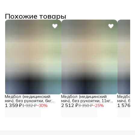
Похожие товары
Медбол (медицинский
Медбол (медицинский
Медбол 
мяч), без рукоятки, 6кг
мяч), без рукоятки, 11кг
мяч), бе
1 359 ₽
Винилискожа. Диаметр
2 512 ₽
Винилискожа. Диаметр
1 576 ₽
Винилис
1 932 ₽
−
30
%
3 350 ₽
−
25
%
25см DNN
32см DNN
26см DN