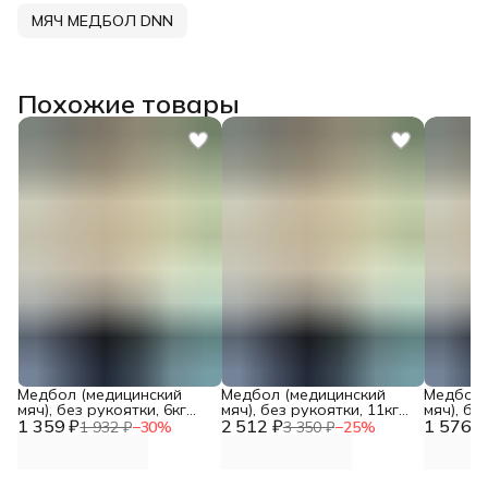
МЯЧ МЕДБОЛ DNN
Похожие товары
Медбол (медицинский
Медбол (медицинский
Медбол 
мяч), без рукоятки, 6кг
мяч), без рукоятки, 11кг
мяч), бе
1 359 ₽
Винилискожа. Диаметр
2 512 ₽
Винилискожа. Диаметр
1 576 ₽
Винилис
1 932 ₽
−
30
%
3 350 ₽
−
25
%
25см DNN
32см DNN
26см DN