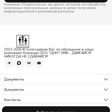
Нажимая «Подписаться», вы даете согласие на обработку
указанных персональных данных в целях получения
информационной и рекламной рассылки
2013-2026 © Благодарим Вас за обращение в нашу
компанию! Команда ООО "ДНН" DNN - ДВИГАЙСЯ!
НИКОГДА НЕ СДАВАЙСЯ!
Документы
ОГРН
Карточка ООО ДННСПОРТ
Документы
Сертификат соответствия
Прайс ДНН 12-2025
ИНН+КПП
Свидетельство на товарный знак
Контакты
Карточка ООО ДНН
Прайс для Дилеров 12-2025
Карточка ИП САМЕНКОВ
Адрес
Отказное письмо DNN
г. Заволжье, пр-кт Дзержинского, Д. 1А, помещ. П2
Заявление на возврат товара физ лицо