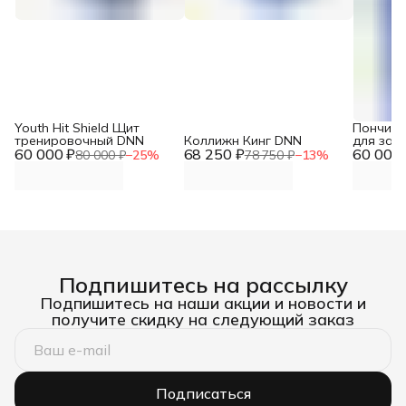
Youth Hit Shield Щит
Пончик 
тренировочный DNN
Коллижн Кинг DNN
для зах
60 000 ₽
68 250 ₽
60 000 
80 000 ₽
−
25
%
78 750 ₽
−
13
%
Подпишитесь на рассылку
Подпишитесь на наши акции и новости и
получите скидку на следующий заказ
Подписаться