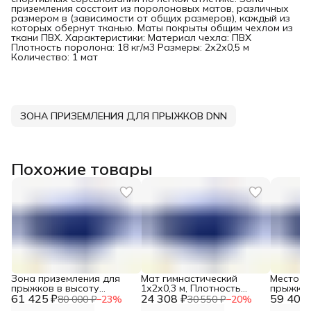
приземления сосстоит из поролоновых матов, различных
размером в (зависимости от общих размеров), каждый из
которых обернут тканью. Маты покрыты общим чехлом из
ткани ПВХ. Характеристики: Материал чехла: ПВХ
Плотность поролона: 18 кг/м3 Размеры: 2х2х0,5 м
Количество: 1 мат
ЗОНА ПРИЗЕМЛЕНИЯ ДЛЯ ПРЫЖКОВ DNN
Похожие товары
Зона приземления для
Мат гимнастический
Место п
прыжков в высоту
1х2х0,3 м, Плотность
прыжков
61 425 ₽
200*300*30 см, Плотность
24 308 ₽
поролона 22 кг/м3, 1 мат
59 400 
Плотнос
80 000 ₽
−
23
%
30 550 ₽
−
20
%
поролона 25 кг/м3 DNN
DNN
кг/м3, 2