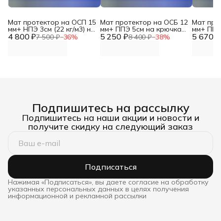
Мат протектор на ОСП 15
Мат протектор на ОСБ 12
Мат про
мм+ НПЭ 3см (22 кг/м3) на
мм+ ППЭ 5см на крючках
мм+ ППЭ
4 800 ₽
крючках DNN
5 250 ₽
DNN
5 670 ₽
DNN
7 500 ₽
−
36
%
8 400 ₽
−
38
%
Подпишитесь на рассылку
Подпишитесь на наши акции и новости и
получите скидку на следующий заказ
Подписаться
Нажимая «Подписаться», вы даете согласие на обработку
указанных персональных данных в целях получения
информационной и рекламной рассылки