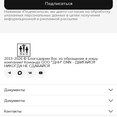
Подписаться
Нажимая «Подписаться», вы даете согласие на обработку
указанных персональных данных в целях получения
информационной и рекламной рассылки
2013-2026 © Благодарим Вас за обращение в нашу
компанию! Команда ООО "ДНН" DNN - ДВИГАЙСЯ!
НИКОГДА НЕ СДАВАЙСЯ!
Документы
ОГРН
Карточка ООО ДННСПОРТ
Документы
Сертификат соответствия
Прайс ДНН 12-2025
ИНН+КПП
Свидетельство на товарный знак
Контакты
Карточка ООО ДНН
Прайс для Дилеров 12-2025
Карточка ИП САМЕНКОВ