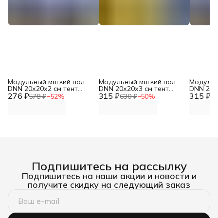
Модульный мягкий пол
Модульный мягкий пол
Модульн
DNN 20х20х2 см тент
DNN 20х20х3 см тент
DNN 20х
276 ₽
серый
315 ₽
желтый
315 ₽
серый
578 ₽
−
52
%
630 ₽
−
50
%
63
Подпишитесь на рассылку
Подпишитесь на наши акции и новости и
получите скидку на следующий заказ