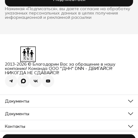
Нажимая «Подписаться», вы даете согласие на обработку
указанных персональных данных в целях получения
информационной и рекламной рассылки
2013-2026 © Благодарим Вас за обращение в нашу
компанию! Команда ООО "ДНН" DNN - ДВИГАЙСЯ!
НИКОГДА НЕ СДАВАЙСЯ!
Документы
ОГРН
Карточка ООО ДННСПОРТ
Документы
Сертификат соответствия
Прайс ДНН 12-2025
ИНН+КПП
Свидетельство на товарный знак
Контакты
Карточка ООО ДНН
Прайс для Дилеров 12-2025
Карточка ИП САМЕНКОВ
Адрес
Отказное письмо DNN