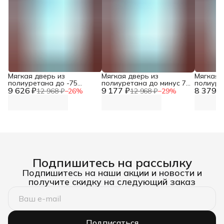
Мягкая дверь из
Мягкая дверь из
Мягкая 
полиуретана до -75
полиуретана до минус 75
полиуре
9 626 ₽
градусов 120х230
9 177 ₽
градусов 110х220
8 379 ₽
окантов
12 968 ₽
−
26
%
12 968 ₽
−
29
%
окантовка Оксфорд DNN
окантовка Оксфорд DNN
коричне
Подпишитесь на рассылку
Подпишитесь на наши акции и новости и
получите скидку на следующий заказ
Подписаться