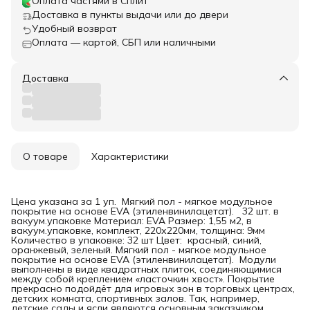
Оплата частями в Сплит
Доставка в пункты выдачи или до двери
Удобный возврат
Оплата — картой, СБП или наличными
Доставка
О товаре
Характеристики
Цена указана за 1 уп. Мягкий пол - мягкое модульное
покрытие на основе EVA (этиленвинилацетат). 32 шт. в
вакуум.упаковке Материал: EVA Размер: 1,55 м2, в
вакуум.упаковке, комплект, 220х220мм, толщина: 9мм
Количество в упаковке: 32 шт Цвет: красный, синий,
оранжевый, зеленый. Мягкий пол - мягкое модульное
покрытие на основе EVA (этиленвинилацетат). Модули
выполнены в виде квадратных плиток, соединяющимися
между собой креплением «ласточкин хвост». Покрытие
прекрасно подойдёт для игровых зон в торговых центрах,
детских комната, спортивных залов. Так, например,
детские сады и ясли являются основным заказчиком