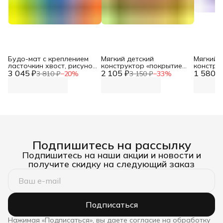
Будо-мат с креплением
Мягкий детский
Мягкий 
ласточкин хвост, рисунок
конструктор «покрытие
констру
3 045 ₽
с одной стороны, 1 м2.
2 105 ₽
напольное животный
1 580 ₽
напольн
3 810 ₽
−
20
%
3 150 ₽
−
33
%
1000*1000*20 (+/-0,5 см) 6
мир» DNN
ласточки
шт. в упаковке ШОР 45
с одной 
DNN
DNN
Подпишитесь на рассылку
Подпишитесь на наши акции и новости и
получите скидку на следующий заказ
Подписаться
Нажимая «Подписаться», вы даете согласие на обработку