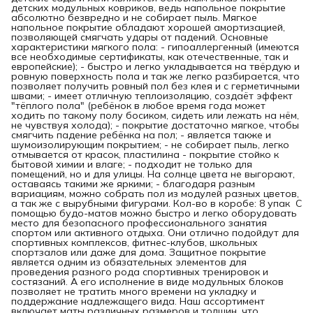
детских модульных ковриков, ведь напольное покрытие
абсолютно безвредно и не собирает пыль. Мягкое
напольное покрытие обладают хорошей амортизацией,
позволяющей смягчать удары от падений. Основные
характеристики мягкого пола: - гипоаллергенный (имеются
все необходимые сертификаты, как отечественные, так и
европейские); - быстро и легко укладывается на твёрдую и
ровную поверхность пола и так же легко разбирается, что
позволяет получить ровный пол без клея и с герметичными
швами; - имеет отличную теплоизоляцию, создаёт эффект
"тёплого пола" (ребёнок в любое время года может
ходить по такому полу босиком, сидеть или лежать на нём,
не чувствуя холода); - покрытие достаточно мягкое, чтобы
смягчить падение ребёнка на пол; - является также и
шумоизолирующим покрытием; - не собирает пыль, легко
отмывается от красок, пластилина - покрытие стойко к
бытовой химии и влаге; - подходит не только для
помещений, но и для улицы. На солнце цвета не выгорают,
оставаясь такими же яркими; - благодаря разным
вариациям, можно собрать пол из модулей разных цветов,
а так же с вырубными фигурами. Кол-во в коробе: 8 упак С
помощью будо-матов можно быстро и легко оборудовать
место для безопасного профессионального занятия
спортом или активного отдыха. Они отлично подойдут для
спортивных комплексов, фитнес-клубов, школьных
спортзалов или даже для дома. Защитное покрытие
является одним из обязательных элементов для
проведения разного рода спортивных тренировок и
состязаний. А его исполнение в виде модульных блоков
позволяет не тратить много времени на укладку и
поддержание надлежащего вида. Наш ассортимент
включает маты различных размеров и толщин, что