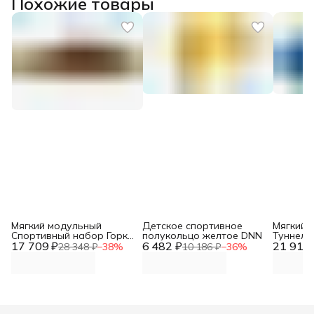
Похожие товары
Мягкий модульный
Детское спортивное
Мягкий 
Спортивный набор Горка
полукольцо желтое DNN
Туннель
17 709 ₽
+куб+ ступень с
6 482 ₽
21 918 
секции) 
28 348 ₽
−
38
%
10 186 ₽
−
36
%
элементами дидактики
сиренев
DNN